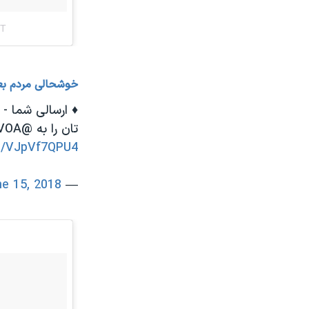
خوشحالی مردم بعد
♦️ ارسالی شما -
تان را به @sendVOA یا
om/VJpVf7QPU4
e 15, 2018
— VOA Farsi (@VOAIran)