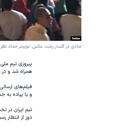
نرگس محمدی برنده جایزه نوبل صلح
همایش محافظه‌کاران آمریکا «سی‌پک»
صفحه‌های ویژه
سفر پرزیدنت ترامپ به چین
شادی در گلسار رشت. عکس: توییتر حماد نظر
پیروزی تیم ملی 
همراه شد و در ب
فیلم‌های ارسال
و یا پیاده به ج
تیم ایران در ن
دور از انتظار رس