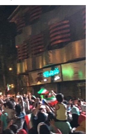
مستندها
فرهنگ و زندگی
حقوق شهروندی
انتخابات ریاست جمهوری آمریکا ۲۰۲۴
اقتصادی
حمله جمهوری اسلامی به اسرائیل
رمز مهسا
علم و فناوری
اسرائیل در جنگ
ورزش زنان در ایران
گالری عکس
اعتراضات زن، زندگی، آزادی
آرشیو پخش زنده
مجموعه مستندهای دادخواهی
تریبونال مردمی آبان ۹۸
دادگاه حمید نوری
چهل سال گروگان‌گیری
قانون شفافیت دارائی کادر رهبری ایران
اعتراضات مردمی آبان ۹۸
اسرائیل در جنگ