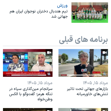
اسرائیل در جنگ
ورزش
نرگس محمدی برنده جایزه نوبل صلح
تیم هندبال دختران نوجوان ایران هم
جهانی شد
همایش محافظه‌کاران آمریکا «سی‌پک»
صفحه‌های ویژه
برنامه های قبلی
سفر پرزیدنت ترامپ به چین
مرداد ۱۵, ۱۴۰۵
مرداد ۱۵, ۱۴۰۵
بازارهای جهانی تحت تاثیر
سرانجام مین‌گذاری‌ سپاه در
تنش‌های خاورمیانه
تنگه هرمز؛ گفت‌وگو با الکس
وطن‌خواه