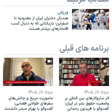
اسرائیل در جنگ
نرگس محمدی برنده جایزه نوبل صلح
ورزش
هندبال دختران ایران از مقدونیه تا
همایش محافظه‌کاران آمریکا «سی‌پک»
اسفراین؛ بازیکنانی که به دنبال کسب
افتخارهای بیشتر هستند
صفحه‌های ویژه
سفر پرزیدنت ترامپ به چین
برنامه های قبلی
مرداد ۱۷, ۱۴۰۵
مرداد ۱۷, ۱۴۰۵
اثر ساز‌و‌کارهای بین المللی بر
ماموریت مریخ و چالش‌های
وضعیت حقوق بشر در ایران؛
سفرهای طولانی فضایی؛
گفت‌وگو با فریدون رحمانی
گفت‌وگو با بهرام مبشر دانشمند