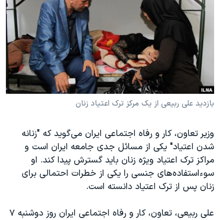
دنبال کنید
مستندها
فرهنگ و زندگی
حقوق شهروندی
انتخابات ریاست جمهوری آمریکا ۲۰۲۴
اقتصادی
حمله جمهوری اسلامی به اسرائیل
رمز مهسا
علم و فناوری
زبانهای مختلف
اسرائیل در جنگ
ورزش زنان در ایران
گالری عکس
اعتراضات زن، زندگی، آزادی
بازدید علی ربیعی از یک مرکز ترک اعتیاد زنان
آرشیو پخش زنده
مجموعه مستندهای دادخواهی
وزیر تعاون، کار و رفاه اجتماعی ایران می‌گوید که "زنانه
تریبونال مردمی آبان ۹۸
شدن اعتیاد" یکی از مسائل جدی جامعه ایران است و
دادگاه حمید نوری
مراکز ترک اعتیاد ویژه زنان باید گسترش پیدا کند. او
چهل سال گروگان‌گیری
سوءاستفاده‌های جنسی را یکی از خطرات احتمالی برای
زنان پس از ترک اعتیاد دانسته است.
قانون شفافیت دارائی کادر رهبری ایران
اعتراضات مردمی آبان ۹۸
علی ربیعی، تعاون، کار و رفاه اجتماعی ایران روز دوشنبه ۷