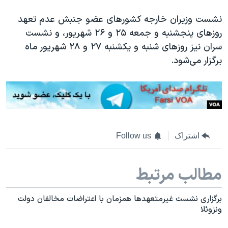
اسرائیل در جنگ
نشست وزیران خارجه کشورهای عضو جنبش عدم تعهد
نرگس محمدی برنده جایزه نوبل صلح
روزهای پنجشنبه و جمعه ۲۵ و ۲۶ شهریور، و نشست
همایش محافظه‌کاران آمریکا «سی‌پک»
سران نیز روزهای شنبه و یکشنبه ٢٧ و ٢٨ شهریور ماه
صفحه‌های ویژه
برگزار می‌شود.
سفر پرزیدنت ترامپ به چین
اشتراک
Follow us
مطالب مرتبط
برگزاری نشست غیرمتعهدها همزمان با اعتراضات مخالفان دولت
ونزوئلا