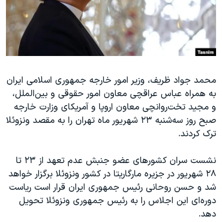
دنبال کنید
مستندها
فرهنگ و زندگی
حقوق شهروندی
انتخابات ریاست جمهوری آمریکا ۲۰۲۴
اقتصادی
حمله جمهوری اسلامی به اسرائیل
رمز مهسا
علم و فناوری
زبانهای مختلف
محمد جواد ظریف، وزیر امور خارجه جمهوری اسلامی ایران
اسرائیل در جنگ
ورزش زنان در ایران
به همراه عباس عراقچی معاون امور حقوقی و بین‌الملل،
گالری عکس
اعتراضات زن، زندگی، آزادی
و مجید تخت‌روانچی معاون اروپا و آمریکای وزارت خارجه
آرشیو پخش زنده
مجموعه مستندهای دادخواهی
صبح روز سه‌شنبه ۲۳ شهریور ماه تهران را به مقصد ونزوئلا
ترک کردند.
تریبونال مردمی آبان ۹۸
دادگاه حمید نوری
نشست سران کشورهای عضو جنبش عدم تعهد از ۲۳ تا
چهل سال گروگان‌گیری
۲۸ شهریور در جزیره مارگاریتا در کشور ونزوئلا برگزار خواهد
شد و حسن روحانی رئیس جمهوری ایران قرار است ریاست
قانون شفافیت دارائی کادر رهبری ایران
دوره‌ای این اجلاس را به رئیس جمهوری ونزوئلا تحویل
اعتراضات مردمی آبان ۹۸
دهد.