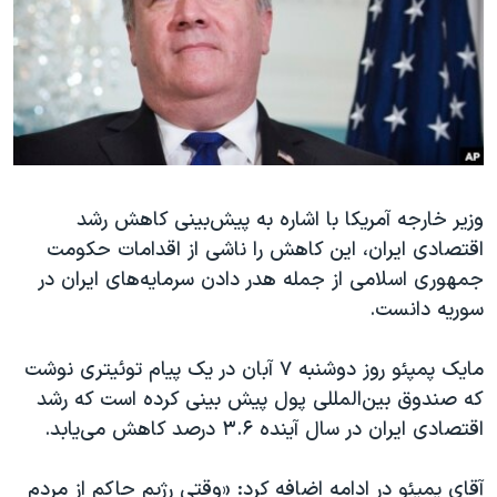
دنبال کنید
مستندها
فرهنگ و زندگی
حقوق شهروندی
انتخابات ریاست جمهوری آمریکا ۲۰۲۴
اقتصادی
حمله جمهوری اسلامی به اسرائیل
رمز مهسا
علم و فناوری
زبانهای مختلف
اسرائیل در جنگ
ورزش زنان در ایران
وزیر خارجه آمریکا با اشاره به پیش‌بینی کاهش رشد
گالری عکس
اعتراضات زن، زندگی، آزادی
اقتصادی ایران، این کاهش را ناشی از اقدامات حکومت
آرشیو پخش زنده
مجموعه مستندهای دادخواهی
جمهوری اسلامی از جمله هدر دادن سرمایه‌های ایران در
تریبونال مردمی آبان ۹۸
سوریه دانست.
دادگاه حمید نوری
مایک پمپئو روز دوشنبه ۷ آبان در یک پیام توئیتری نوشت
چهل سال گروگان‌گیری
که صندوق بین‌المللی پول پیش بینی کرده است که رشد
قانون شفافیت دارائی کادر رهبری ایران
اقتصادی ایران در سال آینده ۳.۶ درصد کاهش می‌یابد.
اعتراضات مردمی آبان ۹۸
آقای پمپئو در ادامه اضافه کرد: «وقتی رژیم حاکم از مردم