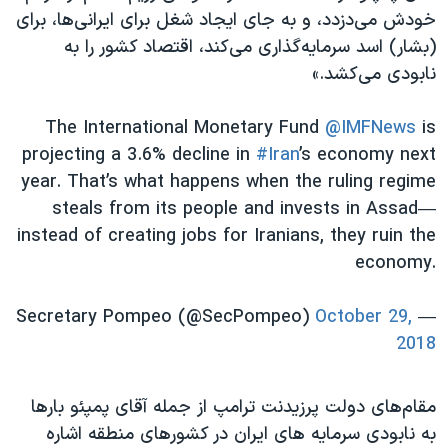
اسرائیل در جنگ
خودش می‌دزدد، و به جای ایجاد شغل برای ایرانی‌ها، برای
نرگس محمدی برنده جایزه نوبل صلح
(بشار) اسد سرمایه‌گذاری می‌کند، اقتصاد کشور را به
نابودی می‌کشد.»
همایش محافظه‌کاران آمریکا «سی‌پک»
صفحه‌های ویژه
The International Monetary Fund
@IMFNews
is
سفر پرزیدنت ترامپ به چین
projecting a 3.6% decline in
#Iran
’s economy next
year. That’s what happens when the ruling regime
steals from its people and invests in Assad—
instead of creating jobs for Iranians, they ruin the
economy.
October 29,
— Secretary Pompeo (@SecPompeo)
2018
مقام‌های دولت پرزیدنت ترامپ از جمله آقای پمپئو بارها
به نابودی سرمایه های ایران در کشورهای منطقه اشاره