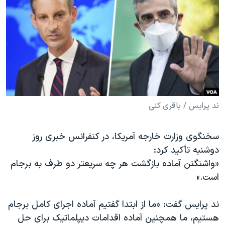
دنبال کنید
مستندها
فرهنگ و زندگی
حقوق شهروندی
انتخابات ریاست جمهوری آمریکا ۲۰۲۴
اقتصادی
حمله جمهوری اسلامی به اسرائیل
رمز مهسا
علم و فناوری
زبانهای مختلف
اسرائیل در جنگ
ورزش زنان در ایران
گالری عکس
اعتراضات زن، زندگی، آزادی
ند پرایس / باقری کنی
آرشیو پخش زنده
مجموعه مستندهای دادخواهی
سخنگوی وزارت خارجه آمریکا، در کنفرانس خبری روز
تریبونال مردمی آبان ۹۸
دوشنبه تأکید کرد:
دادگاه حمید نوری
«واشنگتن آماده بازگشت هر چه سریعتر دو طرف به برجام
چهل سال گروگان‌گیری
است.»
قانون شفافیت دارائی کادر رهبری ایران
ند پرایس گفت: «ما از ابتدا گفتیم آماده اجرای کامل برجام
اعتراضات مردمی آبان ۹۸
هستیم، ما همچنین آماده اقدامات دیپلماتیک برای حل