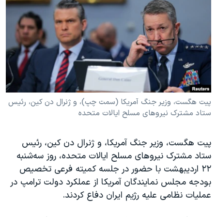
دنبال کنید
مستندها
فرهنگ و زندگی
حقوق شهروندی
انتخابات ریاست جمهوری آمریکا ۲۰۲۴
اقتصادی
حمله جمهوری اسلامی به اسرائیل
رمز مهسا
علم و فناوری
زبانهای مختلف
اسرائیل در جنگ
ورزش زنان در ایران
گالری عکس
اعتراضات زن، زندگی، آزادی
پیت هگست، وزیر جنگ آمریکا (سمت چپ)، و ژنرال دن کین، رئیس
ستاد مشترک نیروهای مسلح ایالات متحده
آرشیو پخش زنده
مجموعه مستندهای دادخواهی
تریبونال مردمی آبان ۹۸
پیت هگست، وزیر جنگ آمریکا، و ژنرال دن کین، رئیس
دادگاه حمید نوری
ستاد مشترک نیروهای مسلح ایالات متحده، روز سه‌شنبه
چهل سال گروگان‌گیری
۲۲ اردیبهشت با حضور در جلسه کمیته فرعی تخصیص
بودجه مجلس نمایندگان آمریکا از عملکرد دولت ترامپ در
قانون شفافیت دارائی کادر رهبری ایران
عملیات نظامی علیه رژیم ایران دفاع کردند.
اعتراضات مردمی آبان ۹۸