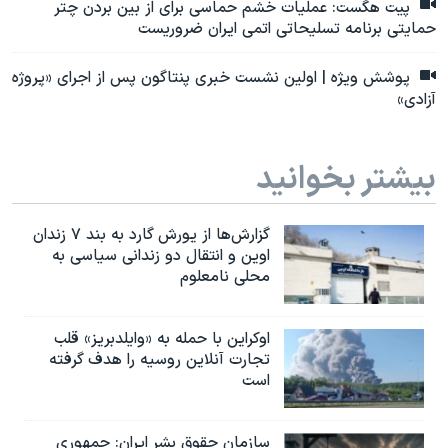
پیت هگست: عملیات خشم حماسی برای از بین بردن چتر
حمایتی برنامه تسلیحاتی اتمی ایران ضروریست
پوشش ویژه | اولین نشست خبری پنتاگون پس از اجرای «پروژه
آزادی»
بیشتر بخوانید
گزارش‌ها از یورش گارد به بند ۷ زندان
اوین و انتقال دو زندانی سیاسی به
محلی نامعلوم
اوکراین با حمله به «وایلدبریز» قلب
تجارت آنلاین روسیه را هدف گرفته
است
سازمان حقوق بشر ایران: جمهوری