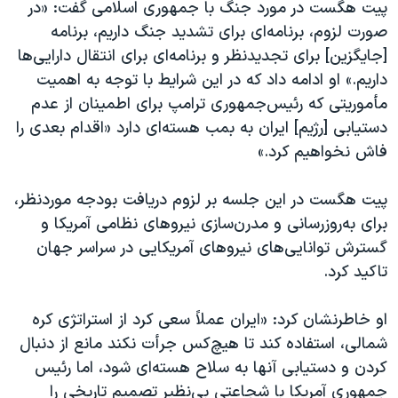
اسرائیل در جنگ
پیت هگست در مورد جنگ با جمهوری اسلامی گفت: «در
صورت لزوم، برنامه‌ای برای تشدید جنگ داریم، برنامه‌
نرگس محمدی برنده جایزه نوبل صلح
[جایگزین] برای تجدیدنظر و برنامه‌ای برای انتقال دارایی‌ها
همایش محافظه‌کاران آمریکا «سی‌پک»
داریم.» او ادامه داد که در این شرایط با توجه به اهمیت
صفحه‌های ویژه
مأموریتی که رئیس‌جمهوری ترامپ برای اطمینان از عدم
دستیابی [رژیم] ایران به بمب هسته‌ای دارد «اقدام بعدی را
سفر پرزیدنت ترامپ به چین
فاش نخواهیم کرد.»
پیت هگست در این جلسه بر لزوم دریافت بودجه موردنظر،
برای به‌روز‌رسانی و مدرن‌سازی نیروهای نظامی آمریکا و
گسترش توانایی‌های نیروهای آمریکایی در سراسر جهان
تاکید کرد.
او خاطرنشان کرد: «ایران عملاً سعی کرد از استراتژی کره
شمالی، استفاده کند تا هیچ‌کس جرأت نکند مانع از دنبال
کردن و دستیابی آنها به سلاح هسته‌ای شود، اما رئیس
جمهوری آمریکا با شجاعتی بی‌نظیر تصمیم تاریخی را