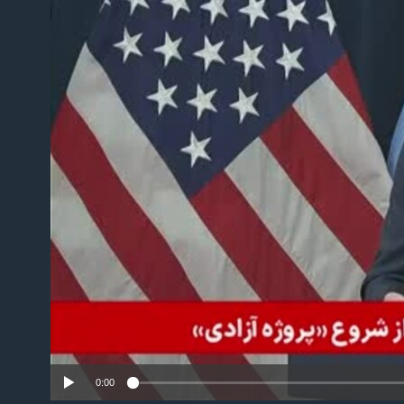
No m
0:00