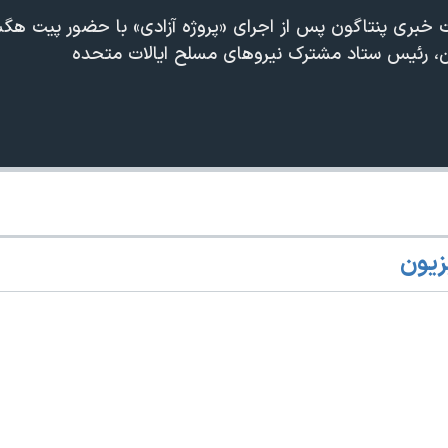
بری پنتاگون پس از اجرای «پروژه آزادی» با حضور پیت هگ
ین، رئیس ستاد مشترک نیروهای مسلح ایالات متحده
360p
240p
Auto
زیون
1080p
720p