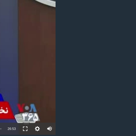
مستندها
فرهنگ و زندگی
حقوق شهروندی
انتخابات ریاست جمهوری آمریکا ۲۰۲۴
اقتصادی
حمله جمهوری اسلامی به اسرائیل
رمز مهسا
علم و فناوری
اسرائیل در جنگ
ورزش زنان در ایران
گالری عکس
اعتراضات زن، زندگی، آزادی
آرشیو پخش زنده
مجموعه مستندهای دادخواهی
تریبونال مردمی آبان ۹۸
دادگاه حمید نوری
چهل سال گروگان‌گیری
قانون شفافیت دارائی کادر رهبری ایران
اعتراضات مردمی آبان ۹۸
Auto
26:53
اسرائیل در جنگ