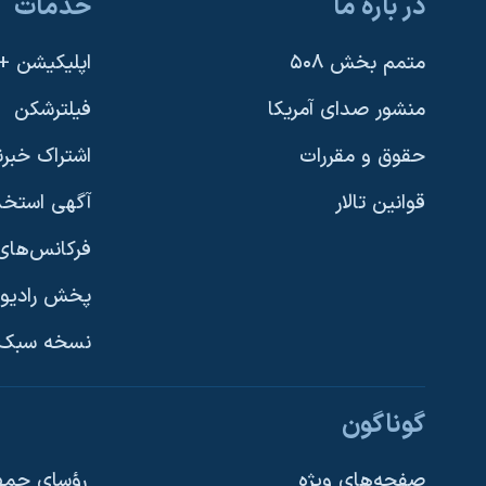
در باره ما
خدمات
متمم بخش ۵۰۸
اپلیکیشن +VOA
منشور صدای آمریکا
فیلترشکن
حقوق و مقررات
اشتراک خبرن
قوانین تالار
آگهی استخد
فرکانس‌های 
پخش رادیو
یادگیری زبان انگلیسی
نسخه سبک 
دنبال کنید
گوناگون
صفحه‌های ویژه
رؤسای جمهو