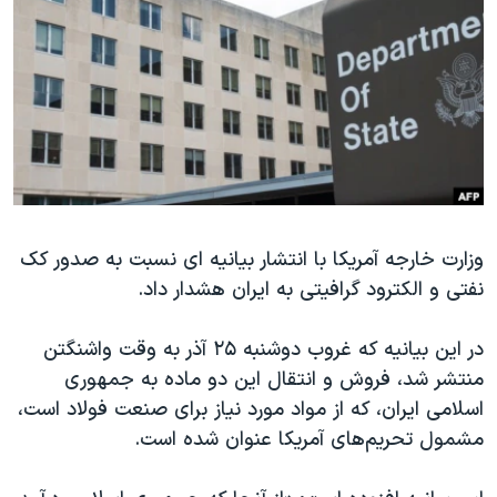
دنبال کنید
مستندها
فرهنگ و زندگی
حقوق شهروندی
انتخابات ریاست جمهوری آمریکا ۲۰۲۴
اقتصادی
حمله جمهوری اسلامی به اسرائیل
رمز مهسا
علم و فناوری
زبانهای مختلف
اسرائیل در جنگ
ورزش زنان در ایران
گالری عکس
اعتراضات زن، زندگی، آزادی
وزارت خارجه آمریکا با انتشار بیانیه ای نسبت به صدور کک
آرشیو پخش زنده
مجموعه مستندهای دادخواهی
نفتی و الکترود گرافیتی به ایران هشدار داد.
تریبونال مردمی آبان ۹۸
دادگاه حمید نوری
در این بیانیه که غروب دوشنبه ۲۵ آذر به وقت واشنگتن
منتشر شد، فروش و انتقال این دو ماده به جمهوری
چهل سال گروگان‌گیری
اسلامی ایران، که از مواد مورد نیاز برای صنعت فولاد است،
قانون شفافیت دارائی کادر رهبری ایران
مشمول تحریم‌های آمریکا عنوان شده است.
اعتراضات مردمی آبان ۹۸