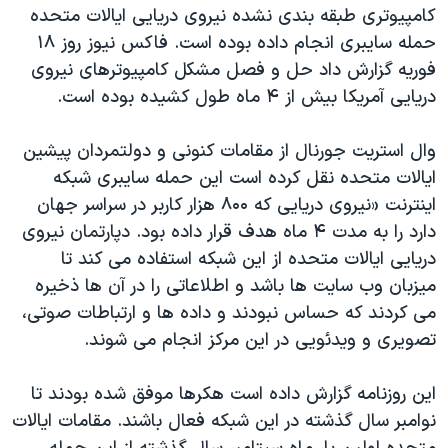
اسرائیل در جنگ
کامپیوتری طبقه بندی نشده نیروی دریایی ایالات متحده
حمله سایبری انجام داده بوده است. فاکس نیوز روز ۱۸
نرگس محمدی برنده جایزه نوبل صلح
فوریه گزارش داد حل و فصل مشکل کامپیوترهای نیروی
همایش محافظه‌کاران آمریکا «سی‌پک»
دریایی آمریکا بیش از ۴ ماه طول کشیده بوده است.
صفحه‌های ویژه
وال استریت جورنال از مقامات کنونی و دولتمردان پیشین
سفر پرزیدنت ترامپ به چین
ایالات متحده نقل کرده است این حمله سایبری شبکه
اینترنت «نیروی دریایی که ۸۰۰ هزار کاربر در سراسر جهان
دارد را به مدت ۴ ماه هدف قرار داده بود. دپارتمان نیروی
دریایی ایالات متحده از این شبکه استفاده می کند تا
میزبان وب سایت ها باشد و اطلاعاتی را در آن ها ذخیره
می کردند که حساس نبودند و داده ها و ارتباطات صوتی،
تصویری و ویدئویی در این مرکز انجام می شوند.
این روزنامه گزارش داده است هکرها موفق شده بودند تا
نوامبر سال گذشته در این شبکه فعال باشند. مقامات ایالات