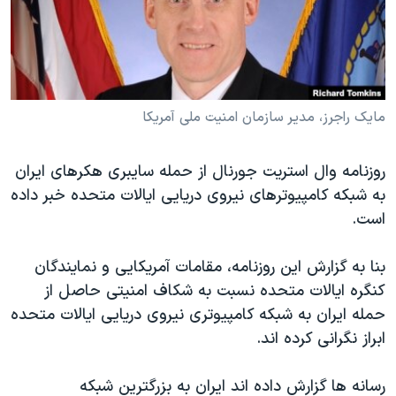
دنبال کنید
مستندها
فرهنگ و زندگی
حقوق شهروندی
انتخابات ریاست جمهوری آمریکا ۲۰۲۴
اقتصادی
حمله جمهوری اسلامی به اسرائیل
رمز مهسا
علم و فناوری
مایک راجرز، مدیر سازمان امنیت ملی آمریکا
زبانهای مختلف
اسرائیل در جنگ
ورزش زنان در ایران
روزنامه وال استریت جورنال از حمله سایبری هکرهای ایران
گالری عکس
اعتراضات زن، زندگی، آزادی
به شبکه کامپیوترهای نیروی دریایی ایالات متحده خبر داده
آرشیو پخش زنده
مجموعه مستندهای دادخواهی
است.
تریبونال مردمی آبان ۹۸
بنا به گزارش این روزنامه، مقامات آمریکایی و نمایندگان
دادگاه حمید نوری
کنگره ایالات متحده نسبت به شکاف امنیتی حاصل از
چهل سال گروگان‌گیری
حمله ایران به شبکه کامپیوتری نیروی دریایی ایالات متحده
ابراز نگرانی کرده اند.
قانون شفافیت دارائی کادر رهبری ایران
اعتراضات مردمی آبان ۹۸
رسانه ها گزارش داده اند ایران به بزرگترین شبکه