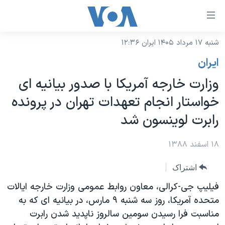
ینکهای
ابل
سترسی
شنبه ۱۷ مرداد ۱۴۰۵ ایران ۱۲:۳۶
خانه
هش
ايران
نسخه سبک وب‌سایت
ه
وزارت خارجه آمریکا با صدور بیانیه ای
حتوای
موضوع ها
خواستار انجام تعهدات تهران در پرونده
صلی
برنامه های تلویزیونی
ایران
هش
رابرت لوینسون شد
جدول برنامه ها
ه
آمریکا
فحه
صفحه‌های ویژه
۱۸ اسفند ۱۳۸۸
جهان
صلی
فرکانس‌های صدای آمریکا
ورزشی
جام جهانی ۲۰۲۶
هش
اشتراک
پخش رادیویی
ه
گزیده‌ها
عملیات خشم حماسی
فیلیپ جی-کرالی، معاون روابط عمومی وزارت خارجه ایالات
ستجو
متحده آمریکا، روز سه شنبه ۹ مارس، در بیانیه ای که به
۲۵۰سالگی آمریکا
ویژه برنامه‌ها
یادگیری زبان انگلیسی
مناسبت فرا رسیدن سومین سالروز ناپدید شدن رابرت
ویدیوها
بایگانی برنامه‌های تلویزیونی