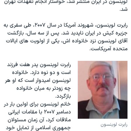
لوینسون در ایران منتشر شد، خواستار انجام تعهدات تهران
دنبال کنید
مستندها
فرهنگ و زندگی
شد.
حقوق شهروندی
انتخابات ریاست جمهوری آمریکا ۲۰۲۴
رابرت لوینسون، شهروند آمریکا در سال ۲۰۰۷، طی سفری به
اقتصادی
حمله جمهوری اسلامی به اسرائیل
جزیره کیش در ایران ناپدید شد. پس از سه سال، بازگشت
رمز مهسا
علم و فناوری
آقای لوینسون نزد خانواده اش، یکی از اولویت های ایالات
زبانهای مختلف
متحده آمریکاست.
اسرائیل در جنگ
ورزش زنان در ایران
گالری عکس
اعتراضات زن، زندگی، آزادی
رابرت لوینسون پدر هفت فرزند
آرشیو پخش زنده
مجموعه مستندهای دادخواهی
است و دو نوه دارد. خانواده
لوینسون امیدوار است که او هر
تریبونال مردمی آبان ۹۸
چه زودتر به میان خانواده
دادگاه حمید نوری
بازگردد.
چهل سال گروگان‌گیری
خانم لوینسون برای اولین بار در
دسامبر ۲۰۰۷ با مقامات ایرانی
قانون شفافیت دارائی کادر رهبری ایران
ملاقات کرد، آن زمان مسئولان
اعتراضات مردمی آبان ۹۸
رابرت لوینسون
جمهوری اسلامی از تمایل خود