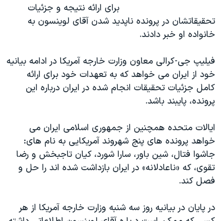
اسرائیل در جنگ
برای ارائه نتیجه و جزئیات
تحقیقاتشان در پرونده ناپدید شدن آقای لوینسون به
نرگس محمدی برنده جایزه نوبل صلح
خانواده او خبر دادند.
همایش محافظه‌کاران آمریکا «سی‌پک»
صفحه‌های ویژه
فیلیپ جی-کرالی معاون وزارت خارجه آمریکا در ادامه بیانیه
خود از ایران می خواهد که به تعهدات خود برای ارائه
سفر پرزیدنت ترامپ به چین
کامل جزئیات تحقیقات انجام شده در ایران درباره این
پرونده، پایبند باشد.
ایالات متحده همچنین از جمهوری اسلامی ایران می
خواهد پرونده های پنج شهروند آمریکایی به نام های:
جاشوا فتال، شین باور، سارا شورد، کیان تاجبخش و رضا
تقوی، که «ناعادلانه» در ایران بازداشت شده اند را حل و
فصل کند.
در پایان در بیانیه روز سه شنبه وزارت خارجه آمریکا از هر