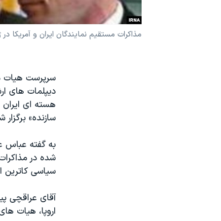
نرگس محمدی برنده جایزه نوبل صلح
همایش محافظه‌کاران آمریکا «سی‌پک»
مذاکرات مستقیم نمایندگان ایران و آمریکا در ژنو، پیش
صفحه‌های ویژه
سفر پرزیدنت ترامپ به چین
سرپرست هیات مذا
دیپلمات های ارش
هسته ای ایران 
سازنده» برگزار ش
شده در مذاکرات
سیاسی کاترین ا
آقای عراقچی پیشت
اروپا، هیات های