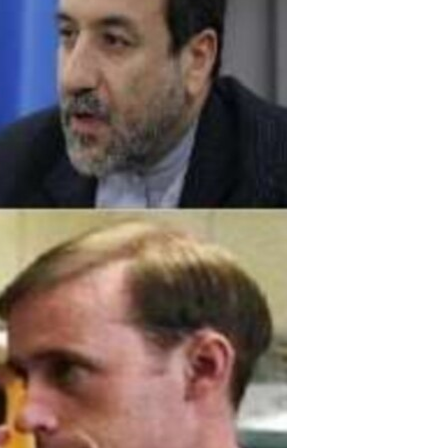
مستندها
فرهنگ و زندگی
حقوق شهروندی
انتخابات ریاست جمهوری آمریکا ۲۰۲۴
اقتصادی
حمله جمهوری اسلامی به اسرائیل
رمز مهسا
علم و فناوری
اسرائیل در جنگ
ورزش زنان در ایران
گالری عکس
اعتراضات زن، زندگی، آزادی
آرشیو پخش زنده
مجموعه مستندهای دادخواهی
تریبونال مردمی آبان ۹۸
دادگاه حمید نوری
چهل سال گروگان‌گیری
قانون شفافیت دارائی کادر رهبری ایران
اعتراضات مردمی آبان ۹۸
اسرائیل در جنگ