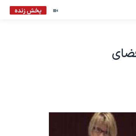
پخش زنده
فضای