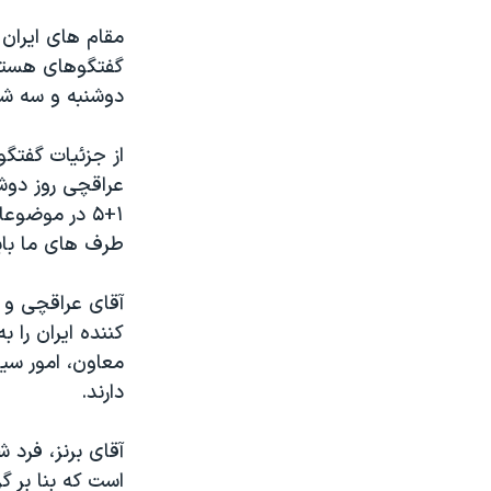
مقام های ایران 
گفتگوهای هسته
دوشنبه و سه شنبه (۱۹ و ۲۰ خرداد ماه) با یکدیگر در ژنو د
از جزئیات گفتگو
عراقچی روز دوشن
۱+۵ در موضو
طرف های ما با
آقای عراقچی و 
کننده ایران را ب
معاون، امور سیا
دارند
.
آقای برنز، فرد 
است که بنا بر گ