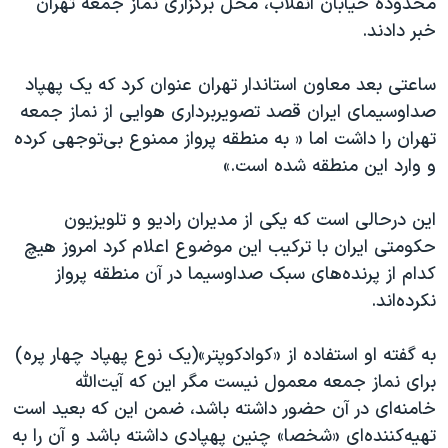
محدوده خیابان انقلاب، محل برگزاری نماز جمعه تهران
اسرائیل در جنگ
خبر دادند.
نرگس محمدی برنده جایزه نوبل صلح
همایش محافظه‌کاران آمریکا «سی‌پک»
ساعتی بعد معاون استاندار تهران عنوان کرد که یک پهپاد
صداوسیمای ایران قصد تصویربرداری هوایی از نماز جمعه
صفحه‌های ویژه
تهران را داشت اما « به منطقه پرواز ممنوع بی‌توجهی کرده
سفر پرزیدنت ترامپ به چین
و وارد این منطقه شده است.»
این درحالی است که یکی از مدیران رادیو و تلویزیون
حکومتی ایران با ترکیب این موضوع اعلام کرد امروز هیچ
کدام از پرنده‌های سبک صداوسیما در آن منطقه پرواز
نکرده‌اند.
به گفته او استفاده از «کوادکوپتر»(یک نوع پهپاد چهار پره)
برای نماز جمعه معمول نیست مگر این که آیت‌الله
خامنه‌ای در آن حضور داشته باشد، ضمن این که بعید است
تهیه‌کننده‌ای «شخصا» چنین پهپادی داشته باشد و آن را به