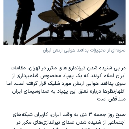
دنبال کنید
مستندها
فرهنگ و زندگی
حقوق شهروندی
انتخابات ریاست جمهوری آمریکا ۲۰۲۴
اقتصادی
حمله جمهوری اسلامی به اسرائیل
رمز مهسا
علم و فناوری
زبانهای مختلف
اسرائیل در جنگ
ورزش زنان در ایران
نمونه‌ای از تجهیزات پدافند هوایی ارتش ایران
گالری عکس
اعتراضات زن، زندگی، آزادی
در پی شنیده شدن تیراندازی‌های مکرر در تهران، مقامات
آرشیو پخش زنده
مجموعه مستندهای دادخواهی
ایران اعلام کردند که یک پهپاد مخصوص فیلمبرداری از
تریبونال مردمی آبان ۹۸
سوی پدافند هوایی ارتش مورد شلیک قرار گرفته است. اما
دادگاه حمید نوری
اظهارنظرها درباره تعلق این پهپاد به صداوسیمای ایران
متناقض است
چهل سال گروگان‌گیری
قانون شفافیت دارائی کادر رهبری ایران
صبح روز جمعه ۳ دی به وقت ایران، کاربران شبکه‌های
اعتراضات مردمی آبان ۹۸
اجتماعی از شنیده شدن صدای تیراندازی‌های مکرر در