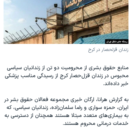
دنبال کنید
مستندها
فرهنگ و زندگی
حقوق شهروندی
انتخابات ریاست جمهوری آمریکا ۲۰۲۴
اقتصادی
حمله جمهوری اسلامی به اسرائیل
رمز مهسا
علم و فناوری
زبانهای مختلف
اسرائیل در جنگ
ورزش زنان در ایران
زندان قزلحصار در کرح
گالری عکس
اعتراضات زن، زندگی، آزادی
منابع حقوق بشری از محرومیت دو تن از زندانیان سیاسی
آرشیو پخش زنده
مجموعه مستندهای دادخواهی
محبوس در زندان قزل‌حصار کرج از رسیدگی مناسب پزشکی
تریبونال مردمی آبان ۹۸
خبر داده‌اند.
دادگاه حمید نوری
به گزارش هرانا، ارگان خبری مجموعه فعالان حقوق بشر در
چهل سال گروگان‌گیری
ایران، حمزه سواری و رضا سلمان‌زاده، زندانیان سیاسی، که
قانون شفافیت دارائی کادر رهبری ایران
به بیماری‌های متعدد مبتلا هستند همچنان از دسترسی به
خدمات درمانی محروم هستند.
اعتراضات مردمی آبان ۹۸