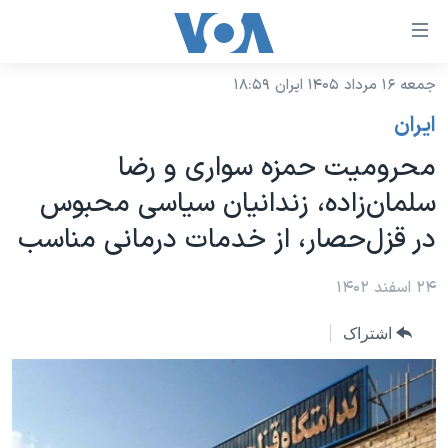
ینکهای
ابل
سترسی
جمعه ۱۶ مرداد ۱۴۰۵ ایران ۱۸:۵۹
خانه
هش
ايران
نسخه سبک وب‌سایت
ه
محرومیت حمزه سواری و رضا
حتوای
موضوع ها
سلمان‌زاده، زندانیان سیاسی محبوس
صلی
برنامه های تلویزیونی
ایران
هش
در قزل‌حصار، از خدمات درمانی مناسب
جدول برنامه ها
ه
آمریکا
فحه
صفحه‌های ویژه
۲۴ اسفند ۱۴۰۲
جهان
صلی
فرکانس‌های صدای آمریکا
ورزشی
جام جهانی ۲۰۲۶
هش
اشتراک
پخش رادیویی
ه
گزیده‌ها
عملیات خشم حماسی
ستجو
۲۵۰سالگی آمریکا
ویژه برنامه‌ها
یادگیری زبان انگلیسی
ویدیوها
بایگانی برنامه‌های تلویزیونی