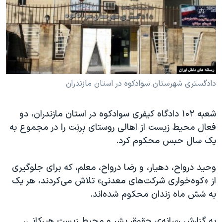
دنبال کنید
مستندها
فرهنگ و زندگی
حقوق شهروندی
انتخابات ریاست جمهوری آمریکا ۲۰۲۴
اقتصادی
حمله جمهوری اسلامی به اسرائیل
رمز مهسا
علم و فناوری
زبانهای مختلف
اسرائیل در جنگ
ورزش زنان در ایران
دادگستری شهرستان سوادکوه در استان مازندران
گالری عکس
اعتراضات زن، زندگی، آزادی
شعبه ۱۰۲ دادگاه کیفری سوادکوه در استان مازندران، دو
آرشیو پخش زنده
مجموعه مستندهای دادخواهی
فعال محیط زیست از اهالی روستای بِرنِت را در مجموع به
تریبونال مردمی آبان ۹۸
یک سال حبس محکوم کرد.
دادگاه حمید نوری
وحید درواح، دهیار، و رضا درواح، معلم، که برای جلوگیری
چهل سال گروگان‌گیری
از «کوه‌خواری شرکت‌های معدنی» تلاش می‌کردند، هر یک
قانون شفافیت دارائی کادر رهبری ایران
به شش ماه زندان محکوم شده‌اند.
اعتراضات مردمی آبان ۹۸
به گزارش رسانه‌ی حقوق بشر و محیط زیست هیرکانی،