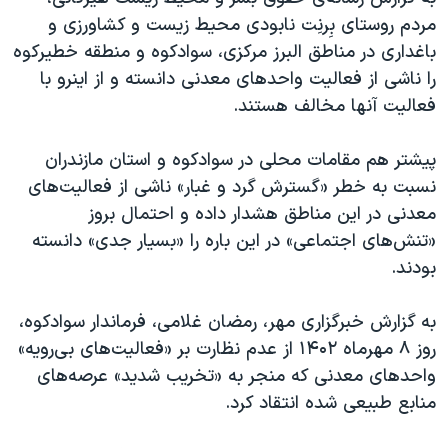
اسرائیل در جنگ
مردم روستای بِرنِت نابودی محیط زیست و کشاورزی و
نرگس محمدی برنده جایزه نوبل صلح
باغداری در مناطق البرز مرکزی، سوادکوه و منطقه خطیرکوه
را ناشی از فعالیت واحدهای معدنی دانسته و از اینرو با
همایش محافظه‌کاران آمریکا «سی‌پک»
فعالیت آنها مخالف هستند.
صفحه‌های ویژه
سفر پرزیدنت ترامپ به چین
پیشتر هم مقامات محلی در سوادکوه و استان مازندران
نسبت به خطر «گسترش گرد و غبار» ناشی از فعالیت‌های
معدنی در این مناطق هشدار داده و احتمال بروز
«تنش‌های اجتماعی» در این باره را «بسیار جدی» دانسته
بودند.
به گزارش خبرگزاری مهر، رمضان غلامی، فرماندار سوادکوه،
روز ۸ مهرماه ۱۴۰۲ از عدم نظارت بر «فعالیت‌های بی‌رویه»
واحدهای معدنی که منجر به «تخریب شدید» عرصه‌های
منابع طبیعی شده انتقاد کرد.