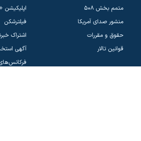
متمم بخش ۵۰۸
اپلیکیشن +VOA
دنبال کنید
منشور صدای آمریکا
فیلترشکن
حقوق و مقررات
اشتراک خبرن
قوانین تالار
آگهی استخد
زبانهای مختلف
فرکانس‌های 
پخش رادیو
نسخه سبک 
گوناگون
صفحه‌های ویژه
رؤسای جمهو