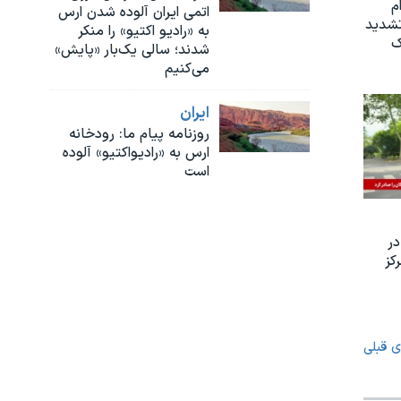
م
اتمی ایران آلوده شدن ارس
تشدید
به «رادیو اکتیو» را منکر
ک
شدند؛ سالی یک‌بار «پایش»
می‌کنیم
ايران
روزنامه پیام ما: رودخانه
ارس به «رادیواکتیو» آلوده
است
ر
کز
ی قبلی