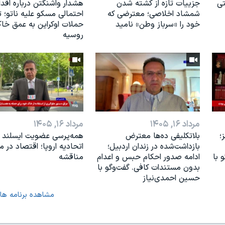
تی
جزییات تازه از کشته شدن
هشدار واشنگتن درباره اقدا
شمشاد اخلاصی؛ معترضی که
احتمالی مسکو علیه ناتو؛ 
خود را «سرباز وطن» نامید
حملات اوکراین به عمق خا
روسیه
مرداد ۱۶, ۱۴۰۵
مرداد ۱۶, ۱۴۰۵
؛
بلاتکلیفی ده‌ها معترض
همه‌پرسی عضویت ایسلند د
بازداشت‌شده در زندان اردبیل؛
اتحادیه اروپا؛ اقتصاد در مر
 با
ادامه صدور احکام حبس و اعدام
مناقشه
بدون مستندات کافی. گفت‌وگو با
حسین احمدی‌نیاز
مشاهده برنامه ها