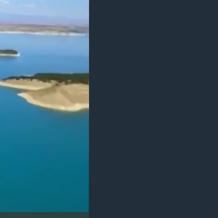
مستندها
فرهنگ و زندگی
حقوق شهروندی
انتخابات ریاست جمهوری آمریکا ۲۰۲۴
اقتصادی
حمله جمهوری اسلامی به اسرائیل
رمز مهسا
علم و فناوری
اسرائیل در جنگ
ورزش زنان در ایران
گالری عکس
اعتراضات زن، زندگی، آزادی
آرشیو پخش زنده
مجموعه مستندهای دادخواهی
تریبونال مردمی آبان ۹۸
دادگاه حمید نوری
چهل سال گروگان‌گیری
قانون شفافیت دارائی کادر رهبری ایران
اعتراضات مردمی آبان ۹۸
اسرائیل در جنگ