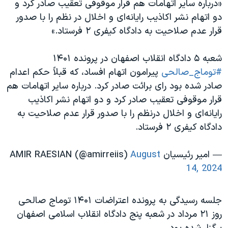
«درباره سایر اتهامات هم قرار موقوفی تعقیب صادر کرد و
اسرائیل در جنگ
دو اتهام نشر اکاذیب رایانه‌ای و اخلال در نظم را با صدور
نرگس محمدی برنده جایزه نوبل صلح
قرار عدم صلاحیت به دادگاه کیفری ۲ فرستاد.»
همایش محافظه‌کاران آمریکا «سی‌پک»
شعبه ۵ دادگاه انقلاب اصفهان در پرونده ۱۴۰۱
صفحه‌های ویژه
#توماج_صالحی
پیرامون اتهام افساد، که قبلاً حکم اعدام
سفر پرزیدنت ترامپ به چین
صادر شده بود رای برائت صادر کرد. درباره سایر اتهامات هم
قرار موقوفی تعقیب صادر کرد و دو اتهام نشر اکاذیب
رایانه‌ای و اخلال درنظم را با صدور قرار عدم صلاحیت به
دادگاه کیفری ۲ فرستاد.
— امير رئيسيان AMIR RAESIAN (@amirreiis)
August
14, 2024
جلسه رسیدگی به پرونده اعتراضات ۱۴۰۱ توماج صالحی
روز ۲۱ مرداد در شعبه پنج دادگاه انقلاب اسلامی اصفهان