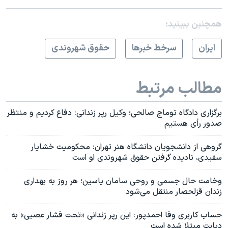
همچنبن ببینید:
ايران
سرخط خبرها
حقوق شهروندی
مطالب مرتبط
برگزاری دادگاه توماج صالحی؛ وکیل رپر زندانی: دفاع کردیم و منتظر
صدور رأی هستیم
گروهی از دانشجویان ⁧‫دانشگاه هنر تهران: محکومیت خشایار
سفیدی، نادیده گرفتن حقوق شهروندی او است
وخامت حال جسمی و روحی سامان یاسین؛ هر روز به بهداری
زندان قزلحصار منتقل می‌شود
حساب کاربری وفا احمدپور: این رپر زندانی «تحت فشار عصبی» به
دیابت مبتلا شده‌ است