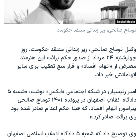
دنبال کنید
مستندها
فرهنگ و زندگی
حقوق شهروندی
انتخابات ریاست جمهوری آمریکا ۲۰۲۴
اقتصادی
حمله جمهوری اسلامی به اسرائیل
توماج صالحی، رپر زندانی منتقد حکومت
رمز مهسا
علم و فناوری
زبانهای مختلف
وکیل توماج صالحی، رپر زندانی منتقد حکومت، روز
اسرائیل در جنگ
ورزش زنان در ایران
چهارشنبه ۲۴ مرداد از صدور حکم برائت این هنرمند
گالری عکس
اعتراضات زن، زندگی، آزادی
معترض از «اتهام افساد» و قرار منع تعقیب برای سایر
اتهاماتش خبر داد.
آرشیو پخش زنده
مجموعه مستندهای دادخواهی
تریبونال مردمی آبان ۹۸
امیر رئیسیان در شبکه اجتماعی «ایکس» نوشت: «شعبه ۵
دادگاه حمید نوری
دادگاه انقلاب اصفهان در پرونده ۱۴۰۱ توماج صالحی
پیرامون اتهام افساد، که قبلا حکم اعدام صادر شده بود
چهل سال گروگان‌گیری
رای برائت صادر کرد.»
قانون شفافیت دارائی کادر رهبری ایران
اعتراضات مردمی آبان ۹۸
وی توضیح داد که شعبه ۵ دادگاه انقلاب اسلامی اصفهان