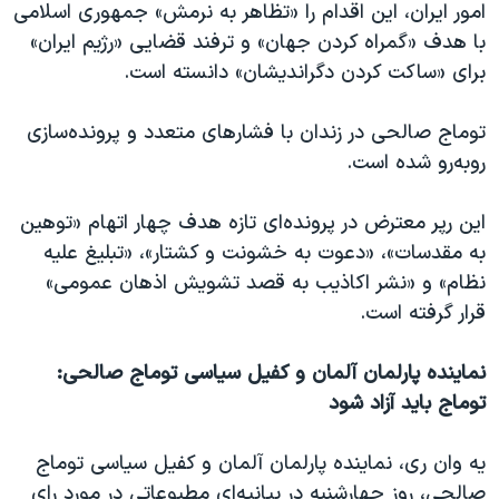
امور ایران، این اقدام را «تظاهر به نرمش» جمهوری اسلامی
با هدف «گمراه کردن جهان» و ترفند قضایی «رژیم ایران»
برای «ساکت کردن دگراندیشان» دانسته است.
توماج صالحی در زندان با فشارهای متعدد و پرونده‌سازی
روبه‌رو شده است.
این رپر معترض در پرونده‌ای تازه هدف چهار اتهام «توهین
به مقدسات»، «دعوت به خشونت و کشتار»، «تبلیغ علیه
نظام» و «نشر اکاذیب به قصد تشویش اذهان عمومی»
قرار گرفته است.
نماینده پارلمان آلمان و کفیل سیاسی توماج صالحی:
توماج باید آزاد شود
یه وان ری، نماینده پارلمان آلمان و کفیل سیاسی توماج
صالحی، روز چهارشنبه در بیانیه‌ای مطبوعاتی در مورد رای