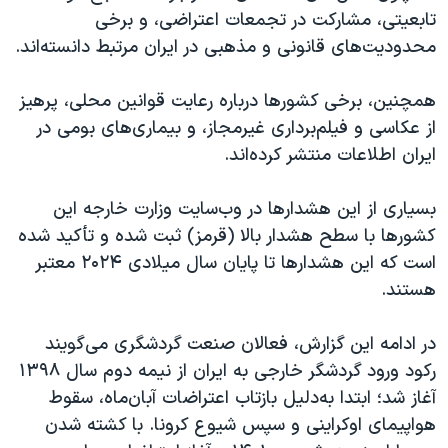
اسرائیل در جنگ
تابعیتی، مشارکت در تجمعات اعتراضی، و برخی
نرگس محمدی برنده جایزه نوبل صلح
محدودیت‌های قانونی و مذهبی در ایران مرتبط دانسته‌اند.
همایش محافظه‌کاران آمریکا «سی‌پک»
همچنین، برخی کشورها درباره رعایت قوانین محلی، پرهیز
صفحه‌های ویژه
از عکاسی و فیلم‌برداری غیرمجاز، و بیماری‌های بومی در
سفر پرزیدنت ترامپ به چین
ایران اطلاعات منتشر کرده‌اند.
بسیاری از این هشدارها در وب‌سایت وزارت خارجه این
کشورها با سطح هشدار بالا (قرمز) ثبت شده و تأکید شده
است که این هشدارها تا پایان سال میلادی ۲۰۲۴ معتبر
هستند.
در ادامه این گزارش،
فعالان صنعت گردشگری می‌گویند
رکود ورود گردشگر خارجی به ایران از نیمه دوم سال ۱۳۹۸
آغاز شد؛ ابتدا به‌دلیل بازتاب اعتراضات آبان‌ماه، سقوط
هواپیمای اوکراینی و سپس شیوع کرونا. با کشته شدن