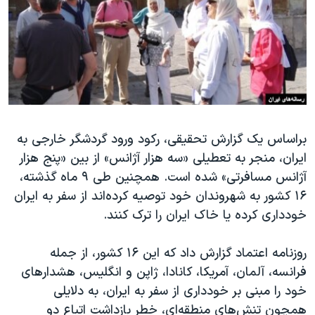
دنبال کنید
مستندها
فرهنگ و زندگی
حقوق شهروندی
انتخابات ریاست جمهوری آمریکا ۲۰۲۴
اقتصادی
حمله جمهوری اسلامی به اسرائیل
رمز مهسا
علم و فناوری
زبانهای مختلف
اسرائیل در جنگ
ورزش زنان در ایران
براساس یک گزارش تحقیقی، رکود ورود گردشگر خارجی به
گالری عکس
اعتراضات زن، زندگی، آزادی
ایران، منجر به تعطیلی «سه هزار آژانس» از بین «پنج هزار
آرشیو پخش زنده
مجموعه مستندهای دادخواهی
آژانس مسافرتی» شده است. همچنین طی ۹ ماه گذشته،
تریبونال مردمی آبان ۹۸
۱۶ کشور به شهروندان خود توصیه کرده‌اند از سفر به ایران
خودداری کرده یا خاک ایران را ترک کنند.
دادگاه حمید نوری
چهل سال گروگان‌گیری
روزنامه اعتماد گزارش داد که این ۱۶ کشور، از جمله
قانون شفافیت دارائی کادر رهبری ایران
فرانسه، آلمان، آمریکا، کانادا، ژاپن و انگلیس، هشدارهای
خود را مبنی بر خودداری از سفر به ایران، به دلایلی
اعتراضات مردمی آبان ۹۸
همچون تنش‌های منطقه‌ای، خطر بازداشت اتباع دو