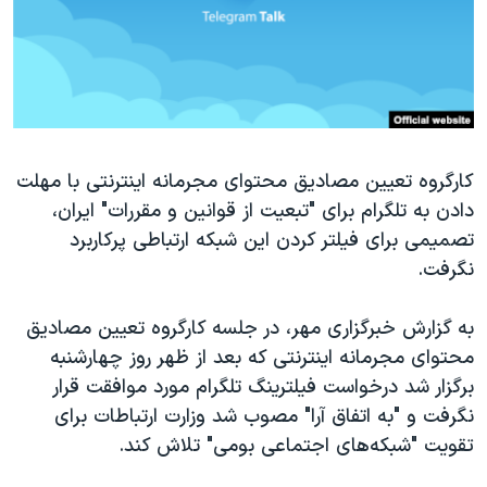
دنبال کنید
مستندها
فرهنگ و زندگی
حقوق شهروندی
انتخابات ریاست جمهوری آمریکا ۲۰۲۴
اقتصادی
حمله جمهوری اسلامی به اسرائیل
رمز مهسا
علم و فناوری
زبانهای مختلف
کارگروه تعیین مصادیق محتوای مجرمانه اینترنتی با مهلت
اسرائیل در جنگ
ورزش زنان در ایران
دادن به تلگرام برای "تبعیت از قوانین و مقررات" ایران،
گالری عکس
اعتراضات زن، زندگی، آزادی
تصمیمی برای فیلتر کردن این شبکه ارتباطی پرکاربرد
آرشیو پخش زنده
مجموعه مستندهای دادخواهی
نگرفت.
تریبونال مردمی آبان ۹۸
به گزارش خبرگزاری مهر، در جلسه کارگروه تعیین مصادیق
دادگاه حمید نوری
محتوای مجرمانه اینترنتی که بعد از ظهر روز چهارشنبه
چهل سال گروگان‌گیری
برگزار شد درخواست فیلترینگ تلگرام مورد موافقت قرار
نگرفت و "به اتفاق آرا" مصوب شد وزارت ارتباطات برای
قانون شفافیت دارائی کادر رهبری ایران
تقویت "شبکه‌های اجتماعی بومی" تلاش کند.
اعتراضات مردمی آبان ۹۸