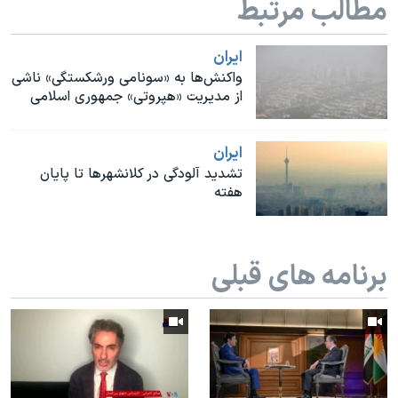
مطالب مرتبط
اسرائیل در جنگ
نرگس محمدی برنده جایزه نوبل صلح
ايران
همایش محافظه‌کاران آمریکا «سی‌پک»
واکنش‌ها به «سونامی ورشکستگی» ناشی
از مدیریت «هپروتی» جمهوری اسلامی
صفحه‌های ویژه
سفر پرزیدنت ترامپ به چین
ايران
تشدید آلودگی در کلانشهرها تا پایان
هفته
برنامه های قبلی