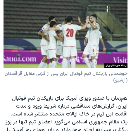
دنبال کنید
مستندها
فرهنگ و زندگی
حقوق شهروندی
انتخابات ریاست جمهوری آمریکا ۲۰۲۴
اقتصادی
حمله جمهوری اسلامی به اسرائیل
رمز مهسا
علم و فناوری
زبانهای مختلف
اسرائیل در جنگ
ورزش زنان در ایران
گالری عکس
اعتراضات زن، زندگی، آزادی
آرشیو پخش زنده
مجموعه مستندهای دادخواهی
خوشحالی بازیکنان تیم فوتبال ایران پس از گلزنی مقابل قزاقستان
تریبونال مردمی آبان ۹۸
(آرشیو)
دادگاه حمید نوری
هم‌زمان با صدور ویزای آمریکا برای بازیکنان تیم فوتبال
چهل سال گروگان‌گیری
ایران، گزارش‌های متناقضی درباره شرایط ورود و مدت
قانون شفافیت دارائی کادر رهبری ایران
اقامت این تیم در خاک ایالات متحده منتشر شده است.
یک مقام جمهوری اسلامی می‌گوید اعضای تیم تنها در روز
اعتراضات مردمی آبان ۹۸
برگزاری مسابقه اجازه ورود دارند و باید همان روز آمریکا را