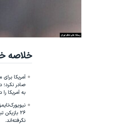
نرگس محمدی برنده جایزه نوبل صلح
همایش محافظه‌کاران آمریکا «سی‌پک»
صفحه‌های ویژه
سفر پرزیدنت ترامپ به چین
خلاصه خب
آمریکا برای 
صادر نکرد؛ د
به آمریکا را د
نیویورک‌تایم
۲۶ بازیکن 
نگرفته‌اند.