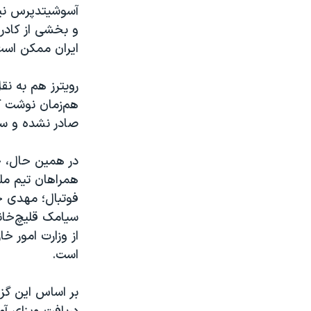
آسوشیتدپرس نیز 
و بخشی از کادر 
ایران ممکن است
رویترز هم به نقل
هم‌زمان نوشت ک
صادر نشده و سف
در همین حال، خب
همراهان تیم مل
فوتبال؛ مهدی خ
سیامک قلیچ‌خانی
از وزارت امور خ
است.
بر اساس این گزا