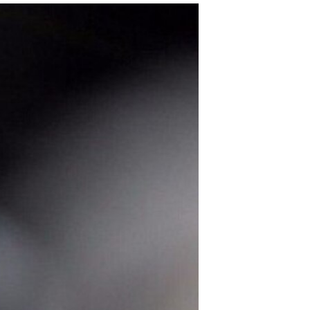
مستندها
فرهنگ و زندگی
حقوق شهروندی
انتخابات ریاست جمهوری آمریکا ۲۰۲۴
اقتصادی
حمله جمهوری اسلامی به اسرائیل
رمز مهسا
علم و فناوری
اسرائیل در جنگ
ورزش زنان در ایران
گالری عکس
اعتراضات زن، زندگی، آزادی
آرشیو پخش زنده
مجموعه مستندهای دادخواهی
تریبونال مردمی آبان ۹۸
دادگاه حمید نوری
چهل سال گروگان‌گیری
قانون شفافیت دارائی کادر رهبری ایران
اعتراضات مردمی آبان ۹۸
اسرائیل در جنگ