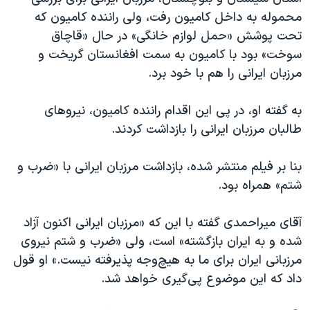
اسرائیل در جنگ
محموله به داخل کامیون رفت، ولی راننده کامیون که
نرگس محمدی برنده جایزه نوبل صلح
تحت پوشش «حمل لوازم خانگی» در حال «قاچاق
سوخت» بود با کامیون به سمت افغانستان گریخت و
همایش محافظه‌کاران آمریکا «سی‌پک»
مرزبان ایرانی را هم با خود برد.
صفحه‌های ویژه
سفر پرزیدنت ترامپ به چین
به گفته او، در پی این اقدام راننده کامیون، نیروهای
طالبان مرزبان ایرانی را بازداشت کردند.
بنا بر فیلم منتشر شده، بازداشت مرزبان ایرانی با «ضرب و
شتم» همراه بود.
آقای میراحمدی گفته با این که «مرزبان ایرانی اکنون آزاد
شده و به ایران بازگشته» است، ولی «ضرب و شتم نیروی
مرزبانی ایران برای ما به هیچ‌وجه پذیرفته نیست.» او قول
داد که این موضوع پی‌گیری خواهد شد.