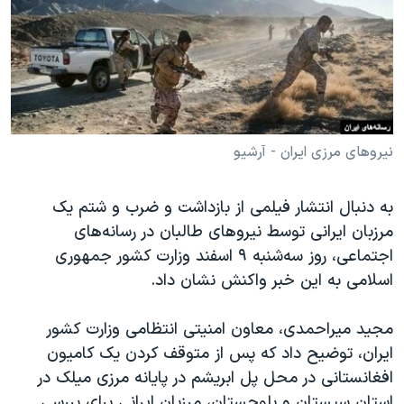
دنبال کنید
مستندها
فرهنگ و زندگی
حقوق شهروندی
انتخابات ریاست جمهوری آمریکا ۲۰۲۴
اقتصادی
حمله جمهوری اسلامی به اسرائیل
رمز مهسا
علم و فناوری
زبانهای مختلف
اسرائیل در جنگ
ورزش زنان در ایران
نیروهای مرزی ایران - آرشیو
گالری عکس
اعتراضات زن، زندگی، آزادی
به دنبال انتشار فیلمی از بازداشت و ضرب و شتم یک
آرشیو پخش زنده
مجموعه مستندهای دادخواهی
مرزبان ایرانی توسط نیروهای طالبان در رسانه‌های
تریبونال مردمی آبان ۹۸
اجتماعی، روز سه‌شنبه ۹ اسفند وزارت کشور جمهوری
اسلامی به این خبر واکنش نشان داد.
دادگاه حمید نوری
چهل سال گروگان‌گیری
مجید میراحمدی، معاون امنیتی انتظامی وزارت کشور
قانون شفافیت دارائی کادر رهبری ایران
ایران، توضیح داد که پس از متوقف کردن یک کامیون
افغانستانی در محل پل ابریشم در پایانه مرزی میلک در
اعتراضات مردمی آبان ۹۸
استان سیستان و بلوچستان، مرزبان ایرانی برای بررسی