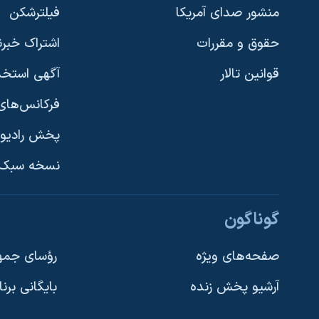
منشور صدای آمریکا
فیلترشکن
حقوق و مقررات
اشتراک خبرن
قوانین تالار
آگهی استخد
فرکانس‌های 
پخش رادیو
یادگیری زبان انگلیسی
نسخه سبک 
دنبال کنید
گوناگون
صفحه‌های ویژه
رؤسای جمهو
آرشیو پخش زنده
بایگانی برن
زبانهای مختلف