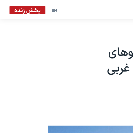
پخش زنده
وهای
 غربی