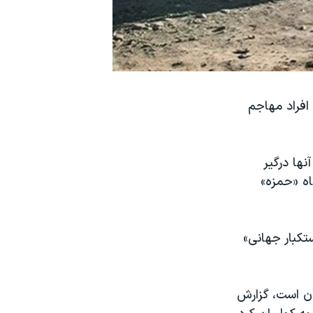
 افراد مهاجم
نها درگیر
اه «حمزه»
تکبار جهانی»
ن است، گزارش