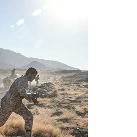
مستندها
فرهنگ و زندگی
حقوق شهروندی
انتخابات ریاست جمهوری آمریکا ۲۰۲۴
اقتصادی
حمله جمهوری اسلامی به اسرائیل
رمز مهسا
علم و فناوری
اسرائیل در جنگ
ورزش زنان در ایران
گالری عکس
اعتراضات زن، زندگی، آزادی
آرشیو پخش زنده
مجموعه مستندهای دادخواهی
تریبونال مردمی آبان ۹۸
دادگاه حمید نوری
چهل سال گروگان‌گیری
قانون شفافیت دارائی کادر رهبری ایران
اعتراضات مردمی آبان ۹۸
اسرائیل در جنگ