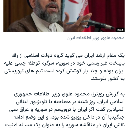
دنبال کنید
مستندها
فرهنگ و زندگی
حقوق شهروندی
انتخابات ریاست جمهوری آمریکا ۲۰۲۴
اقتصادی
حمله جمهوری اسلامی به اسرائیل
رمز مهسا
علم و فناوری
محمود علوی وزیر اطلاعات ایران
زبانهای مختلف
اسرائیل در جنگ
ورزش زنان در ایران
یگ مقام ارشد ایران می گوید گروه دولت اسلامی از رقه
گالری عکس
اعتراضات زن، زندگی، آزادی
پایتخت غیر رسمی خود در سوریه، سرگرم توطئه چینی علیه
آرشیو پخش زنده
مجموعه مستندهای دادخواهی
ایران بوده و چند بار کوشش کرده است تیم های تروریستی
به کشور بفرستد.
تریبونال مردمی آبان ۹۸
دادگاه حمید نوری
به گزارش رویترز، محمود علوی وزیر اطلاعات جمهوری
چهل سال گروگان‌گیری
اسلامی ایران، روز شنبه در مصاحبه با تلویزیون لبنانی
المیادین گفت اگر ایران با تروریسم در سوریه و عراق نمی
قانون شفافیت دارائی کادر رهبری ایران
جنگیدبا آن در داخل روبرو شده بود، و این وضع ادامه
اعتراضات مردمی آبان ۹۸
نقش ایران در مناقشه سوریه را به عنوان یک مساله امنیت