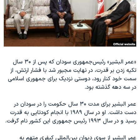
دنبال کنید
مستندها
فرهنگ و زندگی
حقوق شهروندی
انتخابات ریاست جمهوری آمریکا ۲۰۲۴
اقتصادی
حمله جمهوری اسلامی به اسرائیل
رمز مهسا
علم و فناوری
زبانهای مختلف
اسرائیل در جنگ
ورزش زنان در ایران
«عمر البشیر» رئيس‌جمهوری سودان که پس از ۳۰ سال
گالری عکس
اعتراضات زن، زندگی، آزادی
تکیه زدن بر قدرت، در نهایت مجبور شد با فشار ارتش، از
آرشیو پخش زنده
مجموعه مستندهای دادخواهی
سمت خود کنار رود، دوستی نزدیک برای جمهوری اسلامی
تریبونال مردمی آبان ۹۸
در سه دهه گذشته بود.
دادگاه حمید نوری
عمر البشیر برای مدت ۳۰ سال حکومت را در سودان در
چهل سال گروگان‌گیری
دست داشت. او در سال ۱۹۸۹ با انجام کودتایی به قدرت
قانون شفافیت دارائی کادر رهبری ایران
رسید و در سال ۱۹۹۳ رئیس جمهوری این کشور نام گرفت.
اعتراضات مردمی آبان ۹۸
عمر البشیر از سوی دیوان بین‌المللی کیفری متهم به