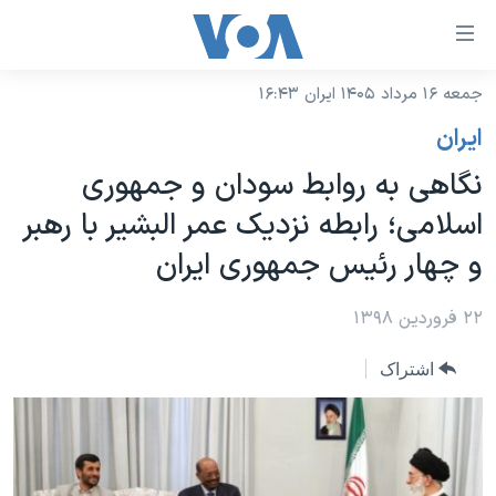
ینکهای
ابل
سترسی
جمعه ۱۶ مرداد ۱۴۰۵ ایران ۱۶:۴۳
خانه
هش
ايران
نسخه سبک وب‌سایت
ه
نگاهی به روابط سودان و جمهوری
حتوای
موضوع ها
اسلامی؛ رابطه نزدیک عمر البشیر با رهبر
صلی
برنامه های تلویزیونی
ایران
هش
و چهار رئیس جمهوری ایران
جدول برنامه ها
ه
آمریکا
فحه
صفحه‌های ویژه
۲۲ فروردین ۱۳۹۸
جهان
صلی
فرکانس‌های صدای آمریکا
ورزشی
جام جهانی ۲۰۲۶
هش
اشتراک
پخش رادیویی
ه
گزیده‌ها
عملیات خشم حماسی
ستجو
۲۵۰سالگی آمریکا
ویژه برنامه‌ها
یادگیری زبان انگلیسی
ویدیوها
بایگانی برنامه‌های تلویزیونی