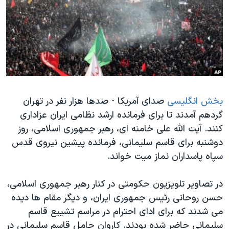
دنبال کنید
مستندها
فرهنگ و زندگی
حقوق شهروندی
انتخابات ریاست جمهوری آمریکا ۲۰۲۴
اقتصادی
حمله جمهوری اسلامی به اسرائیل
رمز مهسا
علم و فناوری
زبانهای مختلف
اسرائیل در جنگ
ورزش زنان در ایران
بخش انگلیسی
صدای آمریکا - صدها هزار نفر در تهران
گالری عکس
اعتراضات زن، زندگی، آزادی
گردهم آمدند تا برای فرمانده ارشد نظامی ایران عزاداری
آرشیو پخش زنده
مجموعه مستندهای دادخواهی
کنند. آیت الله علی خامنه ای، رهبر جمهوری اسلامی، روز
تریبونال مردمی آبان ۹۸
دوشنبه برای قاسم سلیمانی، فرمانده پیشین نیروی قدس
سپاه پاسداران نماز میت خواند.
دادگاه حمید نوری
چهل سال گروگان‌گیری
در تصاویر تلویزیون حکومتی در کنار رهبر جمهوری اسلامی،
قانون شفافیت دارائی کادر رهبری ایران
حسن روحانی رئیس جمهوری ایران، و دیگر مقام ها دیده
می شدند که برای ادای احترام در مراسم تشییع قاسم
اعتراضات مردمی آبان ۹۸
سلیمانی حاضر شده بودند. کاروان حامل قاسم سلیمانی در