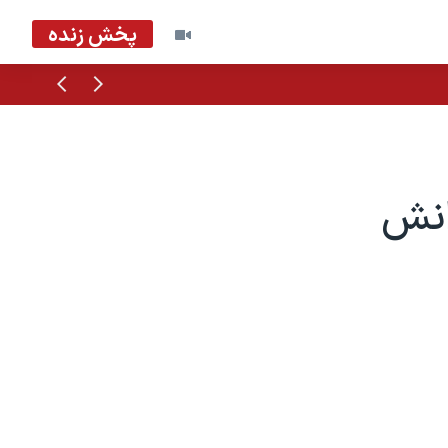
پخش زنده
قبلی
بعدی
انش