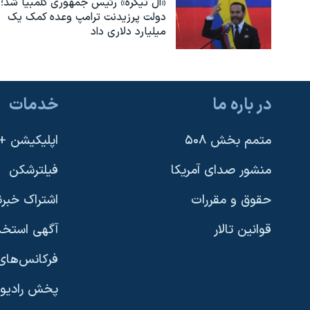
«ال تیگره» رئیس جمهوری کلمبیا شد؛
دولت پرزیدنت ترامپ وعده کمک یک
میلیارد دلاری داد
در باره ما
خدمات
متمم بخش ۵۰۸
اپلیکیشن +VOA
منشور صدای آمریکا
فیلترشکن
حقوق و مقررات
اشتراک خبرن
قوانین تالار
آگهی استخد
فرکانس‌های 
پخش رادیو