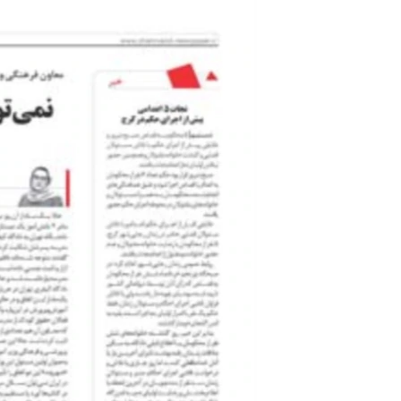
مستندها
فرهنگ و زندگی
حقوق شهروندی
انتخابات ریاست جمهوری آمریکا ۲۰۲۴
اقتصادی
حمله جمهوری اسلامی به اسرائیل
رمز مهسا
علم و فناوری
اسرائیل در جنگ
ورزش زنان در ایران
گالری عکس
اعتراضات زن، زندگی، آزادی
آرشیو پخش زنده
مجموعه مستندهای دادخواهی
تریبونال مردمی آبان ۹۸
دادگاه حمید نوری
چهل سال گروگان‌گیری
قانون شفافیت دارائی کادر رهبری ایران
اعتراضات مردمی آبان ۹۸
اسرائیل در جنگ