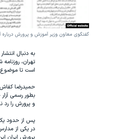
نرگس محمدی برنده جایزه نوبل صلح
همایش محافظه‌کاران آمریکا «سی‌پک»
صفحه‌های ویژه
گفتگوی معاون وزیر آموزش و پرورش درباره آز
سفر پرزیدنت ترامپ به چین
به دنبال انتشار
تهران، روزنامه
است تا موضوع ر
حمیدرضا کفاش، م
بطور رسمی آزار 
و پرورش را رد نک
پس از حدود یک 
در یکی از مدار
پرورش ایران این