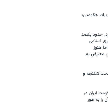
یرات حکومتی»
امی بود. حدود یکصد
ری اسلامی
اما هنوز
ین معترض به
 تحت شکنجه و
ومت ایران در
 را به طور