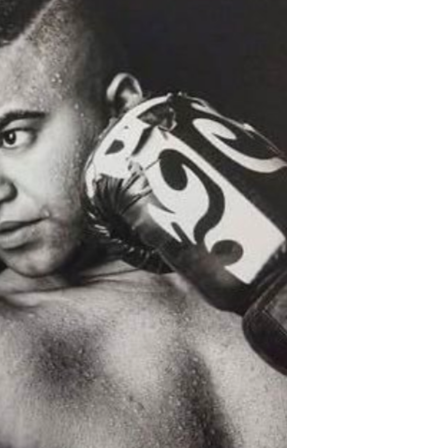
مستندها
فرهنگ و زندگی
حقوق شهروندی
انتخابات ریاست جمهوری آمریکا ۲۰۲۴
اقتصادی
حمله جمهوری اسلامی به اسرائیل
رمز مهسا
علم و فناوری
اسرائیل در جنگ
ورزش زنان در ایران
گالری عکس
اعتراضات زن، زندگی، آزادی
آرشیو پخش زنده
مجموعه مستندهای دادخواهی
تریبونال مردمی آبان ۹۸
دادگاه حمید نوری
چهل سال گروگان‌گیری
قانون شفافیت دارائی کادر رهبری ایران
اعتراضات مردمی آبان ۹۸
اسرائیل در جنگ