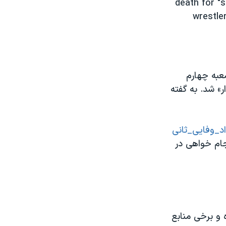
death for "s
wrestle
عبه چهارم
ر» شد. به گفته
وفایی_ثانی‌
جام خواهی در
ست. او ۲۶ ساله معرفی شده و برخی منابع