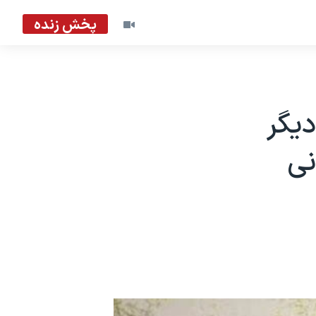
پخش زنده
دیگر
نی