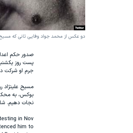
نرگس محمدی برنده جایزه نوبل صلح
همایش محافظه‌کاران آمریکا «سی‌پک»
صفحه‌های ویژه
دو عکس از محمد جواد وفایی ثانی که مسیح علی
سفر پرزیدنت ترامپ به چین
صدور حکم اعدام
جرم او شرکت د
مسیح علینژاد رو
بوکس، به محکومی
نجات دهیم. شاید
testing in Nov
tenced him to