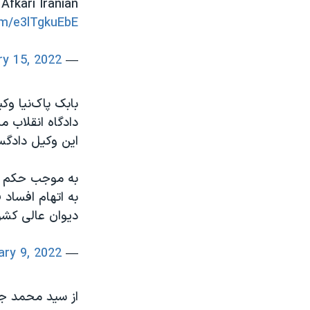
Afkari Iranian
om/e3lTgkuEbE
ry 15, 2022
— Masih Alinejad 🏳️ (@AlinejadMasih)
بابک پاک‌نیا و
دادگاه انقلاب م
این وکیل دادگس
به موجب حکم صا
به اتهام افساد
دیوان عالی کشو
ary 9, 2022
— Babak Paknia (@DrPaknia)