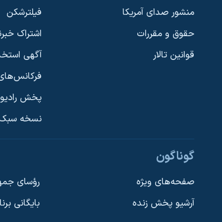
منشور صدای آمریکا
فیلترشکن
حقوق و مقررات
اشتراک خبرن
قوانین تالار
آگهی استخد
فرکانس‌های 
پخش رادیو
یادگیری زبان انگلیسی
نسخه سبک 
دنبال کنید
گوناگون
صفحه‌های ویژه
رؤسای جمهو
آرشیو پخش زنده
بایگانی برن
زبانهای مختلف