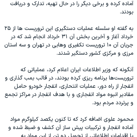
اسرائیل در جنگ
آماده کرده و برخی دیگر را در حال تهیه، تدارک و دریافت
بودند.
نرگس محمدی برنده جایزه نوبل صلح
همایش محافظه‌کاران آمریکا «سی‌پک»
به گفته او سلسله عملیات دستگیری این تروریست ها از ۲۵
صفحه‌های ویژه
خرداد آغاز و آخرین بخش آن ۳۱ خرداد انجام شد که در
جریان آن ۱۰ تروریست تکفیری وهابی در تهران و سه استان
سفر پرزیدنت ترامپ به چین
مرزی و مرکزی کشور دستگیر شدند.
آنگونه که وزیر اطلاعات ایران اعلام کرد، عملیاتی که
تروریست‌ها برنامه ریزی کرده بودند، در قالب بمب گذاری و
انفجار از راه دور، عملیات انتحاری، انفجار خودرو حامل
مقادیر انبوه مواد انفجاری و با هدف انفجار در مراکز تجمع
و پرتردد مردم بود.
محمود علوی اضافه کرد که تا کنون یکصد کیلوگرم مواد
آماده انفجار و ترکیبات پیش ساز آن کشف و ضبط شده و
با اقدامات اطلاعاتی از تحویل دو تن از این مواد به