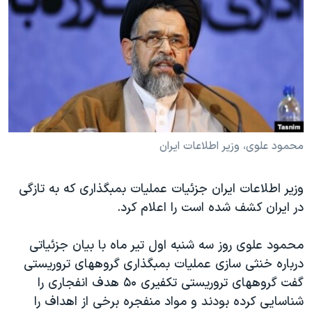
دنبال کنید
مستندها
فرهنگ و زندگی
حقوق شهروندی
انتخابات ریاست جمهوری آمریکا ۲۰۲۴
اقتصادی
حمله جمهوری اسلامی به اسرائیل
رمز مهسا
علم و فناوری
زبانهای مختلف
اسرائیل در جنگ
ورزش زنان در ایران
گالری عکس
اعتراضات زن، زندگی، آزادی
محمود علوی، وزیر اطلاعات ایران
آرشیو پخش زنده
مجموعه مستندهای دادخواهی
وزیر اطلاعات ایران جزئیات عملیات بمبگذاری که به تازگی
تریبونال مردمی آبان ۹۸
در ایران کشف شده است را اعلام کرد.
دادگاه حمید نوری
چهل سال گروگان‌گیری
محمود علوی روز سه شنبه اول تیر ماه با بیان جزئیاتی
درباره خنثی سازی عملیات بمبگذاری گروههای تروریستی
قانون شفافیت دارائی کادر رهبری ایران
گفت گروههای تروریستی تکفیری ۵۰ هدف انفجاری را
اعتراضات مردمی آبان ۹۸
شناسایی کرده بودند و مواد منفجره برخی از اهداف را