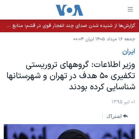
ینکهای
ابل
سترسی
گزارش‌ها از شنیده شدن صدای چند انفجار قوی در قشم؛ منابع حکومتی می‌گویند درگیری در تنگه هرمز بود
خانه
هش
جمعه ۱۶ مرداد ۱۴۰۵ ایران ۰۰:۰۴
نسخه سبک وب‌سایت
ه
ايران
حتوای
موضوع ها
صلی
وزیر اطلاعات: گروههای تروریستی
برنامه های تلویزیونی
ایران
هش
تکفیری ۵۰ هدف در تهران و شهرستانها
جدول برنامه ها
ه
آمریکا
شناسایی کرده بودند
فحه
صفحه‌های ویژه
جهان
صلی
فرکانس‌های صدای آمریکا
ورزشی
جام جهانی ۲۰۲۶
۰۱ تیر ۱۳۹۵
هش
پخش رادیویی
ه
گزیده‌ها
عملیات خشم حماسی
اشتراک
ستجو
۲۵۰سالگی آمریکا
ویژه برنامه‌ها
یادگیری زبان انگلیسی
ویدیوها
بایگانی برنامه‌های تلویزیونی