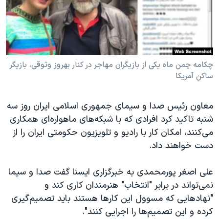
دنبال کنید
مستندها
فرهنگ و زندگی
حقوق شهروندی
انتخابات ریاست جمهوری آمریکا ۲۰۲۴
اقتصادی
حمله جمهوری اسلامی به اسرائیل
رمز مهسا
علم و فناوری
چکامه چمن ماه یکی از بازیگران مهاجر در کنار بهروز وثوقی، بازیگر
زبانهای مختلف
ساکن آمریکا
اسرائیل در جنگ
ورزش زنان در ایران
گالری عکس
اعتراضات زن، زندگی، آزادی
معاون رئیس صدا و سیمای جمهوری اسلامی ایران روز سه
آرشیو پخش زنده
مجموعه مستندهای دادخواهی
شنبه تاکید کرد افرادی که با شبکه‌های ماهواره‌ای همکاری
می‌کنند، امکان کار با رادیو و تلویزیون حکومتی ایران را از
تریبونال مردمی آبان ۹۸
دست خواهند داد.
دادگاه حمید نوری
چهل سال گروگان‌گیری
علی اصغر پورمحمدی به خبرگزاری ایسنا گفت صدا و سیما
نمی‌تواند در برابر "انتخاب" هنرمندان کاری کند و
قانون شفافیت دارائی کادر رهبری ایران
"نهادهایی که مسوول این کارها هستند باید تصمیم‌گیری
اعتراضات مردمی آبان ۹۸
کرده و این تصمیم‌ها را اجرایی کنند".