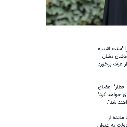
 "سنت اشتباه
ودشان نشان
از عرف برخورد
ان شامگاه ۳ تیر در "ضیافت افطار" اعضای
ی خواهد کرد"
اهند شد".
مانده از
ولت به عنوان