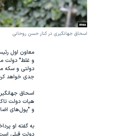
نرگس محمدی برنده جایزه نوبل صلح
همایش محافظه‌کاران آمریکا «سی‌پک»
صفحه‌های ویژه
اسحاق جهانگیری در کنار حسن روحانی
سفر پرزیدنت ترامپ به چین
معاون اول رئیس
و غلط" دولت م
دولتی و سکه می‌
جدی خواهد کرد
هیات دولت تاکی
و "پول‌های اضافی
به گفته او پردا
دولت قبلی است.