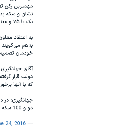
مهمترین رکن تص
یک با ۷۵ و ۱۰۰ سکه دادند."
به اعتقاد معاو
به‌هم می‌گویند 
خودمان تصمیم‌گ
آقای جهانگیری ه
دولت قرار گرفته
که با آنها برخو
دو و 100 سکه و 75 سکه دادند.
e 24, 2016
— Mohammad Hasan Najmi (@mhnajmi64)