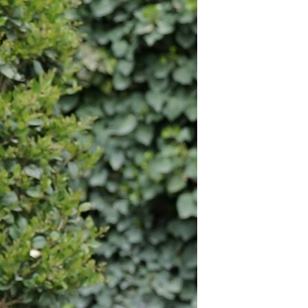
مستندها
فرهنگ و زندگی
حقوق شهروندی
انتخابات ریاست جمهوری آمریکا ۲۰۲۴
اقتصادی
حمله جمهوری اسلامی به اسرائیل
رمز مهسا
علم و فناوری
اسرائیل در جنگ
ورزش زنان در ایران
گالری عکس
اعتراضات زن، زندگی، آزادی
آرشیو پخش زنده
مجموعه مستندهای دادخواهی
تریبونال مردمی آبان ۹۸
دادگاه حمید نوری
چهل سال گروگان‌گیری
قانون شفافیت دارائی کادر رهبری ایران
اعتراضات مردمی آبان ۹۸
اسرائیل در جنگ