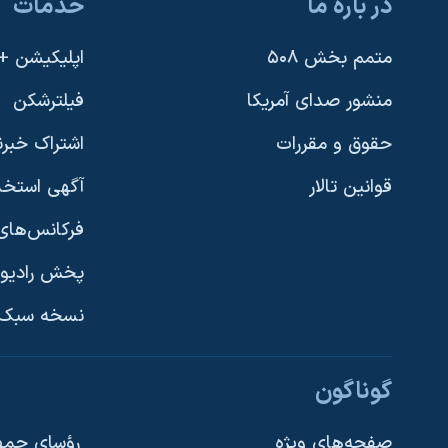
در باره ما
خدمات
متمم بخش ۵۰۸
اپلیکیشن +VOA
منشور صدای آمریکا
فیلترشکن
حقوق و مقررات
اشتراک خبرن
قوانین تالار
آگهی استخد
فرکانس‌های 
پخش رادیو
یادگیری زبان انگلیسی
نسخه سبک 
دنبال کنید
گوناگون
صفحه‌های ویژه
رؤسای جمهو