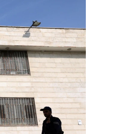
مستندها
فرهنگ و زندگی
حقوق شهروندی
انتخابات ریاست جمهوری آمریکا ۲۰۲۴
اقتصادی
حمله جمهوری اسلامی به اسرائیل
رمز مهسا
علم و فناوری
اسرائیل در جنگ
ورزش زنان در ایران
گالری عکس
اعتراضات زن، زندگی، آزادی
آرشیو پخش زنده
مجموعه مستندهای دادخواهی
تریبونال مردمی آبان ۹۸
دادگاه حمید نوری
چهل سال گروگان‌گیری
قانون شفافیت دارائی کادر رهبری ایران
اعتراضات مردمی آبان ۹۸
اسرائیل در جنگ