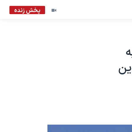
پخش زنده
ه
ین