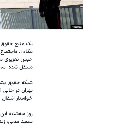
نرگس محمدی برنده جایزه نوبل صلح
همایش محافظه‌کاران آمریکا «سی‌پک»
صفحه‌های ویژه
سفر پرزیدنت ترامپ به چین
یک منبع حقوق بش
نظام»، «اجتماع
حبس تعزیری محک
منتقل شده است
تهران در حالی 
خواستار انتقال 
روز سه‌شنبه این
سعید مدنی، زندا