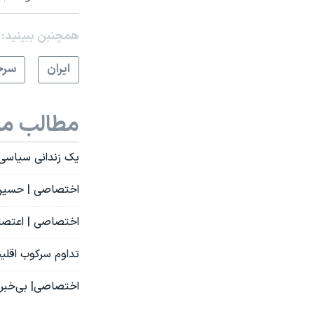
همچنبن ببینید:
ايران
سرخ
مطالب مر
یک زندانی سیاسی کُرد‌ به ۵ سال ز
اختصاصی | حسین 
اختصاصی | اعتصاب غ
تداوم سرکوب اقلیت
اختصاصی| بی‌خبری 