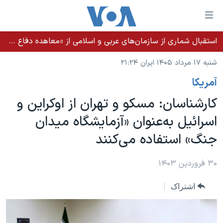
ینکهای
ابل
سترسی
استقبال شماری از سازمان‌های عربی و اسلامی از «معاهده دفاع مشترک مکه»
خانه
هش
شنبه ۱۷ مرداد ۱۴۰۵ ایران ۲۱:۲۴
نسخه سبک وب‌سایت
ه
آمريکا
حتوای
موضوع ها
صلی
کارشناسان: مسکو و تهران از اوکراین و
برنامه های تلویزیونی
ایران
هش
اسرائیل به‌عنوان «آزمایشگاه میدان
جدول برنامه ها
ه
آمریکا
جنگ» استفاده می‌کنند
فحه
صفحه‌های ویژه
جهان
صلی
فرکانس‌های صدای آمریکا
ورزشی
جام جهانی ۲۰۲۶
۳۰ فروردین ۱۴۰۳
هش
پخش رادیویی
ه
گزیده‌ها
عملیات خشم حماسی
اشتراک
ستجو
۲۵۰سالگی آمریکا
ویژه برنامه‌ها
یادگیری زبان انگلیسی
ویدیوها
بایگانی برنامه‌های تلویزیونی