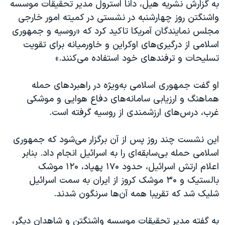
اسرائیل در جنگ
به گزارش نشریه هیل، دانا استرول مدیر تحقیقات موسسه
واشنگتن روز چهارشنبه در نشستی در کمیته امور خارجی
نرگس محمدی برنده جایزه نوبل صلح
مجلس نمایندگان آمریکا تاکید کرد که «روسیه و جمهوری
همایش محافظه‌کاران آمریکا «سی‌پک»
اسلامی از درگیری‌های اوکراین و خاورمیانه برای تقویت
صفحه‌های ویژه
تسلیحات و ترفند‌های خود استفاده می‌کنند.»
سفر پرزیدنت ترامپ به چین
او گفت جمهوری اسلامی به‌ویژه در راهبردهای حمله
هماهنگ و ارزیابی سامانه‌های دفاع هوایی و موشکی
غرب، درس‌های ارزشمندی از روسیه گرفته است.
این نشست چند روز پس از آن برگزار می‌شود که جمهوری
اسلامی حمله بی‌سابقه‌ای را به اسرائیل انجام داد. بنابر
اعلام ارتش اسرائیل، حدود ۱۷۰ پهپاد، ۱۲۰ موشک
بالستیک و ۳۰ موشک کروز از ایران به سمت اسرائیل
شلیک شد که تقریبا همه آن‌ها سرنگون شدند.
به گفته مدیر تحقیقات موسسه واشنگتن و شاهدان دیگر،