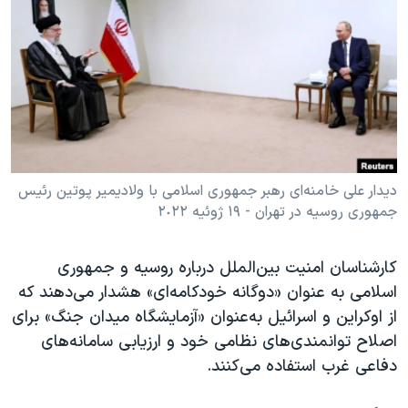
دنبال کنید
مستندها
فرهنگ و زندگی
حقوق شهروندی
انتخابات ریاست جمهوری آمریکا ۲۰۲۴
اقتصادی
حمله جمهوری اسلامی به اسرائیل
رمز مهسا
علم و فناوری
زبانهای مختلف
اسرائیل در جنگ
ورزش زنان در ایران
گالری عکس
اعتراضات زن، زندگی، آزادی
دیدار علی خامنه‌ای رهبر جمهوری اسلامی با ولادیمیر پوتین رئیس
جمهوری روسیه در تهران - ١٩ ژوئیه ٢٠٢٢
آرشیو پخش زنده
مجموعه مستندهای دادخواهی
تریبونال مردمی آبان ۹۸
کارشناسان امنیت بین‌الملل درباره روسیه و جمهوری
دادگاه حمید نوری
اسلامی به عنوان «دوگانه خودکامه‌ای» هشدار می‌دهند که
چهل سال گروگان‌گیری
از اوکراین و اسرائیل به‌عنوان «آزمایشگاه میدان جنگ» برای
اصلاح توانمندی‌های نظامی خود و ارزیابی سامانه‌های
قانون شفافیت دارائی کادر رهبری ایران
دفاعی غرب استفاده می‌کنند.
اعتراضات مردمی آبان ۹۸