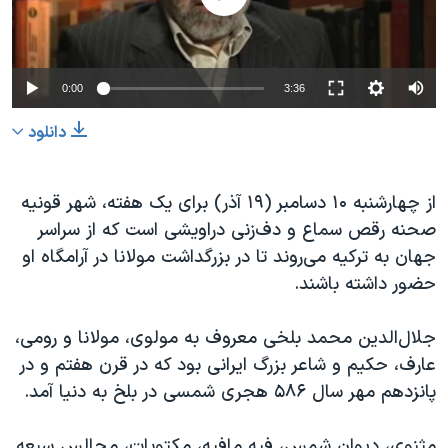
دنبال کنید
مستندها
فرهنگ و زندگی
حقوق شهروندی
انتخابات ریاست جمهوری آمریکا ۲۰۲۴
0:00
3:36
اقتصادی
حمله جمهوری اسلامی به اسرائیل
رمز مهسا
علم و فناوری
دانلود
زبانهای مختلف
اسرائیل در جنگ
ورزش زنان در ایران
از چهارشنبه ۱۰ دسامبر (۱۹ آذر) برای یک هفته، شهر قونیه
گالری عکس
اعتراضات زن، زندگی، آزادی
صحنه رقص سماع و دف‌زنی دراویشی است که از سراسر
آرشیو پخش زنده
مجموعه مستندهای دادخواهی
جهان به ترکیه می‌روند تا در بزرگداشت مولانا در آرامگاه او
تریبونال مردمی آبان ۹۸
حضور داشته باشند.
دادگاه حمید نوری
جلال‌الدین محمد بلخی معروف به مولوی،
مولانا و رومی،
چهل سال گروگان‌گیری
عارف، حکیم و شاعر بزرگ ایرانی بود که در قرن هفتم و در
قانون شفافیت دارائی کادر رهبری ایران
پانزدهم مهر سال ۵۸۶ هجری شمسی در بلخ به دنیا آمد.
اعتراضات مردمی آبان ۹۸
مثنوی، دیوان شمس، فیه مافیه، مکتوبات، مجالس سبعه