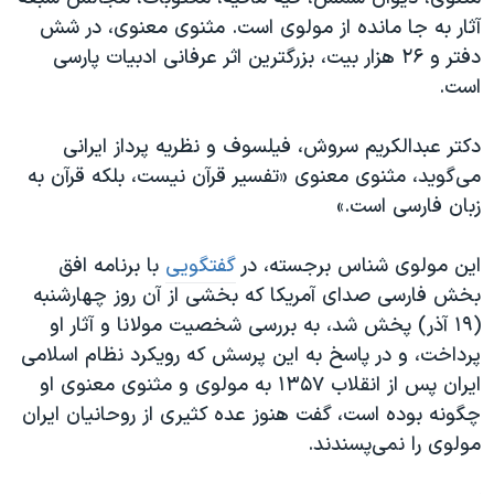
اسرائیل در جنگ
آثار به جا مانده از مولوی است. مثنوی معنوی، در شش
نرگس محمدی برنده جایزه نوبل صلح
دفتر و ۲۶ هزار بیت، بزرگترین اثر عرفانی ادبیات پارسی
است.
همایش محافظه‌کاران آمریکا «سی‌پک»
صفحه‌های ویژه
دکتر عبدالکریم سروش، فیلسوف و نظریه پرداز ایرانی
سفر پرزیدنت ترامپ به چین
می‌گوید، مثنوی معنوی «تفسیر قرآن نیست، بلکه قرآن به
زبان فارسی است.»
این مولوی شناس برجسته، در
گفتگویی
با برنامه افق
بخش فارسی صدای آمریکا که بخشی از آن روز چهارشنبه
(۱۹ آذر) پخش شد، به بررسی شخصیت مولانا و آثار او
پرداخت، و در پاسخ به این پرسش که رویکرد نظام اسلامی
ایران پس از انقلاب ۱۳۵۷ به مولوی و مثنوی معنوی او
چگونه بوده است، گفت هنوز عده کثیری از روحانیان ایران
مولوی را نمی‌پسندند.