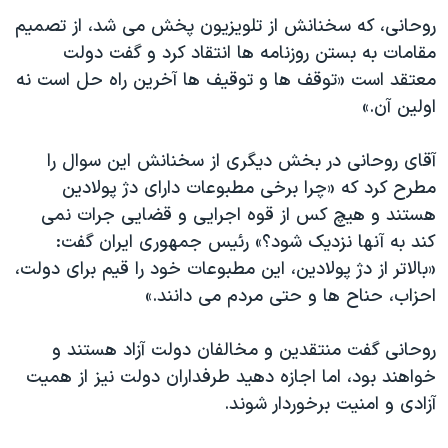
اسرائیل در جنگ
روحانی، که سخنانش از تلویزیون پخش می شد، از تصمیم
نرگس محمدی برنده جایزه نوبل صلح
مقامات به بستن روزنامه ها انتقاد کرد و گفت دولت
همایش محافظه‌کاران آمریکا «سی‌پک»
معتقد است «توقف ها و توقیف ها آخرین راه حل است نه
اولین آن.»
صفحه‌های ویژه
سفر پرزیدنت ترامپ به چین
آقای روحانی در بخش دیگری از سخنانش این سوال را
مطرح کرد که «چرا برخی مطبوعات دارای دژ پولادین
هستند و هیچ کس از قوه اجرایی و قضایی جرات نمی
کند به آنها نزدیک شود؟» رئیس جمهوری ایران گفت:
«بالاتر از دژ پولادین، این مطبوعات خود را قیم برای دولت،
احزاب، حناح ها و حتی مردم می دانند.»
روحانی گفت منتقدین و مخالفان دولت آزاد هستند و
خواهند بود، اما اجازه دهید طرفداران دولت نیز از همیت
آزادی و امنیت برخوردار شوند.