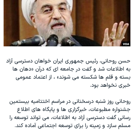
دنبال کنید
مستندها
فرهنگ و زندگی
حقوق شهروندی
انتخابات ریاست جمهوری آمریکا ۲۰۲۴
اقتصادی
حمله جمهوری اسلامی به اسرائیل
رمز مهسا
علم و فناوری
زبانهای مختلف
اسرائیل در جنگ
ورزش زنان در ایران
گالری عکس
اعتراضات زن، زندگی، آزادی
حسن روحانی، رئیس جمهوری ایران خواهان دسترسی آزاد
به اطلاعات شد و گفت در جامعه ای که درآن «دهان ها
آرشیو پخش زنده
مجموعه مستندهای دادخواهی
بسته و قلم ها شکسته می شوند» ، از اعتماد عمومی
تریبونال مردمی آبان ۹۸
خبری نخواهد بود.
دادگاه حمید نوری
روحانی روز شنبه درسخنانی در مراسم اختتامیه بیستمین
چهل سال گروگان‌گیری
جشنواره مطبوعات، خبرگزاری ها و پایگاه های اطلاع
قانون شفافیت دارائی کادر رهبری ایران
رسانی گفت دسترسی آزاد به اطلاعات، می تواند توسعه را
اعتراضات مردمی آبان ۹۸
مسلم سازد و زمینه را برای توسعه اجتماعی آماده کند.