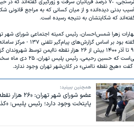
بر اساس این نظرسنجی، ٧٠ درصد قربانیان سرقت و زورگیری گفته‌اند که د
سیب بدنی دیده‌اند» و از میان کسانی که به مراجع قانونی شکای
ظهارات زهرا شمس‌احسان، رئیس کمیته اجتماعی شورای شهر ته
دارد که ۱۴ دی گفته بود بر اساس گزارش‌های پیام‌گیر
شهری- «از آذر ۹۹ تا آذر ۱۴۰۰ بیش از ۲۶ هزار نقطه ناایمن توسط شه
است. این درحالی‌است که حسین رحیمی، رئی
فت «هیچ نقطه ناامنی» در کلان‌شهر تهران وجود ندارد.
همچنین ببینید:
عضو شورای شهر تهران: 
پایتخت وجود دارد؛ رئیس پلیس: «ک