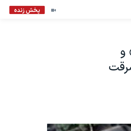
پخش زنده
 و
ن سرقت