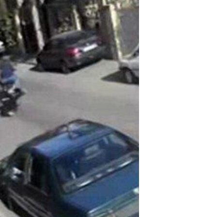
مستندها
فرهنگ و زندگی
حقوق شهروندی
انتخابات ریاست جمهوری آمریکا ۲۰۲۴
اقتصادی
حمله جمهوری اسلامی به اسرائیل
رمز مهسا
علم و فناوری
اسرائیل در جنگ
ورزش زنان در ایران
گالری عکس
اعتراضات زن، زندگی، آزادی
آرشیو پخش زنده
مجموعه مستندهای دادخواهی
تریبونال مردمی آبان ۹۸
دادگاه حمید نوری
چهل سال گروگان‌گیری
قانون شفافیت دارائی کادر رهبری ایران
اعتراضات مردمی آبان ۹۸
اسرائیل در جنگ