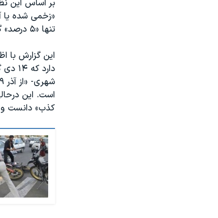
«زخمی شده یا آ
تنها «۵ درصد» گفته‌اند که شکایتشان به نتیجه رسیده است.
این گزارش با ا
کذب» دانست و گ