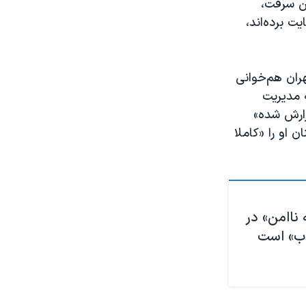
ر حین سرقت،
ت برده‌اند،
ران هم‌خوانی
 تلفنی ۱۳۷ - مرکز سامانه مدیریت
روندان گزارش شده»
س پلیس تهران، ۲۵ دی ماه سخنان او را «کاملا
«۲۶ هزار نقطه ناامن» در
ذب» است