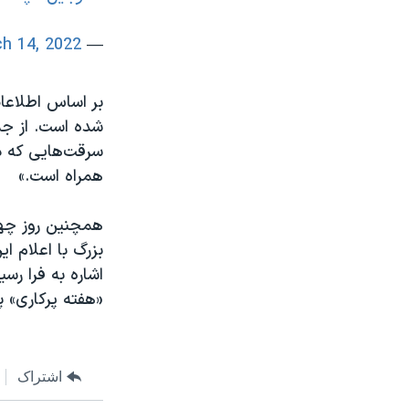
h 14, 2022
— Hamid Hajipour (@H_Hajipour60)
شده است. از جم
سرقت‌ھایی که در
ھمراه است.»
اشاره به فرا ر
«هفته پرکاری» پ
اشتراک