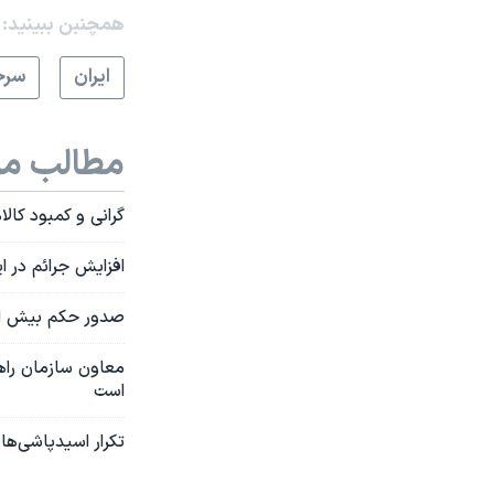
همچنبن ببینید:
ايران
سرخ
مطالب مر
گرانی و کمبود کال
افزایش جرائم در ایران؛ سن سرق
صدور حکم بیش از ۱۴۰ ضربه شلاق و زندان برای سارق گردنبند عل
معاون سازمان راه
است
تکرار اسیدپاشی‌ها