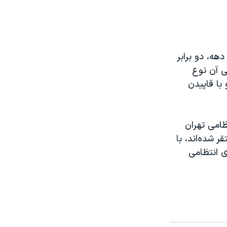
در سال ١٣٩٨ نسبت به اوایل دھه، دو برابر
 آن نوع
با قاپیدن
 انتظامی تهران
ر تهران» مستقر شده‌اند، با
ی انتظامی