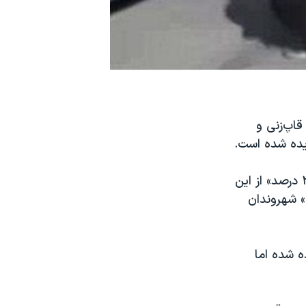
اپ‌زنی و
دیده شده است.
موسسه نظرسنجی «پایگاه داده‌ھای باز ایران» با ارائه آمار فوق می‌گوید که «٣٩ درصد» از این
با «تهدید کردن» شهروندان
ه شده اما