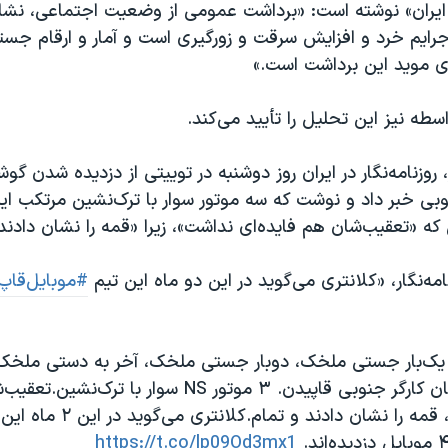
ز ایران» نوشته است: «برداشت عمومی از وضعیت اجتماعی، نشا
جرایم خرد و افزایش سرقت و زورگیری است و آمار و ارقام جست
 موید این برداشت است.»
سطه نیز این تحلیل را تأیید می‌کند.
روزنامه‌نگار در ایران روز دوشنبه در توییتی از دزدیده شدن گو
نوبی خبر داد و نوشت که سه موتور سوار با ترک‌نشین مرتکب ا
 که «تعقیب‌شان هم‌ فایده‌ای نداشت»، زیرا «قمه را نشان دادند
امه‌نگار، «کلانتری می‌گوید در این دو ماه این تیم
#موبایل‌قاپ
یک‌بار جستی ملخک، دوبار جستی ملخک، آخر به دستی ملخک!
برادرم را در خیابان کارگر جنوبی قاپیدن. ۳ موتور NS ‌سوار با ترک
ه را نشان دادند و تمام.کلانتری می‌گوید در این ۲ ماه این تیم
https://t.co/lp09Od3mx1