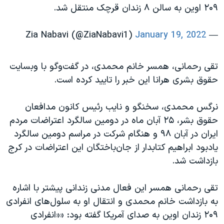
اسرائیل در جنگ
۲۰۹ اوین به سالن ۸ زندان قرچک منتقل شد.
نرگس محمدی برنده جایزه نوبل صلح
January 19, 2022
— Zia Nabavi (@ZiaNabavi1)
همایش محافظه‌کاران آمریکا «سی‌پک»
صفحه‌های ویژه
تقی رحمانی، همسر خانم محمدی، در گفت‌وگو با وبسایت
سفر پرزیدنت ترامپ به چین
حقوق بشری هرانا این خبر را تایید کرده است.
نرگس محمدی، سخنگو و نایب رئیس کانون مدافعان
حقوق بشر، ۲۵ آبان ماه در دومین سالگرد اعتراضات مردم
ایران در آبان ۹۸ و هنگام شرکت در مراسم دومین سالگرد
یادبود ابراهیم کتابدار از جان‌باختگان این اعتراضات در کرج
بازداشت شد.
تقی رحمانی همسر این فعال مدنی زندانی پیشتر با اشاره
به بازداشت خانم محمدی و انتقال او به سلول‌های انفرادی
۲۰۹ زندان اوین به صدای آمریکا گفته بود: ««انفرادی