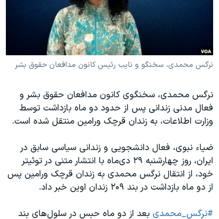
دنبال کنید
مستندها
فرهنگ و زندگی
حقوق شهروندی
انتخابات ریاست جمهوری آمریکا ۲۰۲۴
اقتصادی
حمله جمهوری اسلامی به اسرائیل
رمز مهسا
علم و فناوری
نرگس محمدی، سخنگو و نایب رئیس کانون مدافعان حقوق بشر
زبانهای مختلف
اسرائیل در جنگ
ورزش زنان در ایران
نرگس محمدی، سخنگوی کانون مدافعان حقوق بشر و‌
گالری عکس
اعتراضات زن، زندگی، آزادی
فعال مدنی زندانی پس از حدود دو ماه بازداشت توسط
آرشیو پخش زنده
مجموعه مستندهای دادخواهی
وزارت اطلاعات، به زندان قرچک ورامین منتقل شده است.
تریبونال مردمی آبان ۹۸
ضیاء نبوی، فعال دانشجویی و زندانی سیاسی سابق در
دادگاه حمید نوری
ایران، روز چهارشنبه ۲۹ دی‌ماه با انتشار متنی در توئیتر
چهل سال گروگان‌گیری
خود، از انتقال نرگس محمدی به زندان قرچک ورامین پس
از دو ماه بازداشت در بند ۲۰۹ زندان اوین خبر داد.
قانون شفافیت دارائی کادر رهبری ایران
اعتراضات مردمی آبان ۹۸
#نرگس_محمدی
بعد از دو ماه حبس در سلول‌های بند