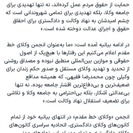
اسرائیل در جنگ
حمایت از حقوق مردم عمل کرده‌اند، نه تنها تهدیدی برای
جامعه وکلا، بلکه تهدیدی برای تمامی شهروندانی است که
نرگس محمدی برنده جایزه نوبل صلح
چشم امیدشان به نهاد وکالت و دادگستری برای احقاق
همایش محافظه‌کاران آمریکا «سی‌پک»
حقوق و اجرای عدالت دوخته شده است.»
صفحه‌های ویژه
در ادامه بیانیه آمده است: «ما به‌عنوان انجمن وکلای خط
سفر پرزیدنت ترامپ به چین
مقدم اعلام می‌کنیم این رفتارها با هیچ‌یک از اصول
حقوقی و موازین بین‌المللی منطبق نبوده و مصداق روشنی
از تحدید و تهدید وکلای مستقل و صدور حکم زندان برای
وکیلی چون محمدرضا فقیهی، که همیشه مدافع
ضعیف‌ترین و بی‌دفاع‌ترین اقشار جامعه بوده، نه تنها
بی‌عدالتی آشکار، بلکه بی‌احترامی به جامعه وکلا و تلاشی
برای تضعیف استقلال نهاد وکالت است.»
انجمن «وکلای خط مقدم» در انتهای بیانیه خود از تمام
کانون‌های وکلای دادگستری، اتحادیه سراسری کانون‌های