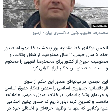
دنبال کنید
مستندها
فرهنگ و زندگی
حقوق شهروندی
انتخابات ریاست جمهوری آمریکا ۲۰۲۴
اقتصادی
حمله جمهوری اسلامی به اسرائیل
رمز مهسا
علم و فناوری
محمدرضا فقیهی، وکیل دادگستری ایران - آرشیو
زبانهای مختلف
اسرائیل در جنگ
ورزش زنان در ایران
انجمن «وکلای خط مقدم»، روز پنجشنبه ۱۹ مهرماه، صدور
گالری عکس
اعتراضات زن، زندگی، آزادی
حکم ۵ سال حبس، ۲ سال ممنوعیت از شغل وکالت، و
آرشیو پخش زنده
مجموعه مستندهای دادخواهی
ممنوعیت خروج از کشور برای محمدرضا فقیهی را محکوم
و نسبت به صدور این حکم ابراز نگرانی کرد.
تریبونال مردمی آبان ۹۸
دادگاه حمید نوری
این انجمن، در بیانیه‌ای صدور این حکم از سوی
چهل سال گروگان‌گیری
قوه‌قضائیه جمهوری اسلامی را «نقض آشکار حقوق اساسی
و حرفه‌ای وکلا و اقدامی بر خلاف اصول دادرسی عادلانه»
قانون شفافیت دارائی کادر رهبری ایران
دانست و تصریح کرد: «باور داریم که صدور چنین احکامی
اعتراضات مردمی آبان ۹۸
علیه وکلایی که تنها به وظیفه حرفه‌ای و اخلاقی خود در