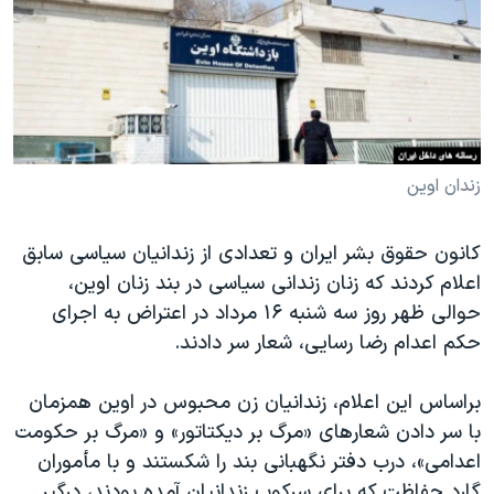
دنبال کنید
مستندها
فرهنگ و زندگی
حقوق شهروندی
انتخابات ریاست جمهوری آمریکا ۲۰۲۴
اقتصادی
حمله جمهوری اسلامی به اسرائیل
رمز مهسا
علم و فناوری
زبانهای مختلف
اسرائیل در جنگ
ورزش زنان در ایران
زندان اوین
گالری عکس
اعتراضات زن، زندگی، آزادی
کانون حقوق بشر ایران و تعدادی از زندانیان سیاسی سابق
آرشیو پخش زنده
مجموعه مستندهای دادخواهی
اعلام کردند که زنان زندانی سیاسی در بند زنان اوین،
تریبونال مردمی آبان ۹۸
حوالی ظهر روز سه شنبه ۱۶ مرداد در اعتراض به اجرای
حکم اعدام رضا رسایی، شعار سر دادند.
دادگاه حمید نوری
چهل سال گروگان‌گیری
براساس این اعلام، زندانیان زن محبوس در اوین همزمان
قانون شفافیت دارائی کادر رهبری ایران
با سر دادن شعارهای «مرگ بر دیکتاتور» و «مرگ بر حکومت
اعدامی»، درب دفتر نگهبانی بند را شکستند و با مأموران
اعتراضات مردمی آبان ۹۸
گارد حفاظت که برای سرکوب زندانیان آمده بودند، درگیر