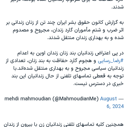
اسرائیل در جنگ
شدند.
نرگس محمدی برنده جایزه نوبل صلح
به گزارش کانون حقوق بشر ایران چند تن از زنان زندانی بر
همایش محافظه‌کاران آمریکا «سی‌پک»
اثر ضرب و شتم مأموران گارد زندان، مجروح و مصدوم
صفحه‌های ویژه
شده و به بهداری زندان منتقل شدند.
سفر پرزیدنت ترامپ به چین
در پی اعتراض زندانیان بند زنان زندان اوین به اعدام
#رضا_رسایی
و هجوم گارد حفاظت به بند زنان، تعدادی از
زندانیان سیاسی مجروح و به بهداری منتقل شده‌اند.با
توجه به قعطی تماسهای تلفنی از حال زندانیان این بند
خبری در دسترس نیست.
August
— mehdi mahmoudian (@MahmoudianMe)
6, 2024
همچنین کلیه تماسهای تلفنی زندانیان زن با بیرون از زندان