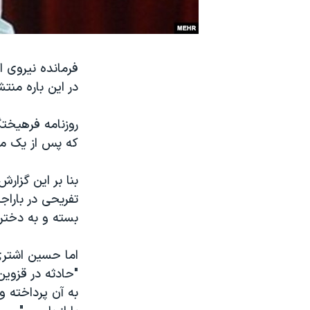
نرگس محمدی برنده جایزه نوبل صلح
همایش محافظه‌کاران آمریکا «سی‌پک»
فرمانده نیروی ا
صفحه‌های ویژه
در این باره منت
سفر پرزیدنت ترامپ به چین
روزنامه فرهیخت
که پس از یک ما
تفریحی در باراج
بسته و به دختران
اما حسین اشتری
"حادثه در قزوین
به آن پرداخته 