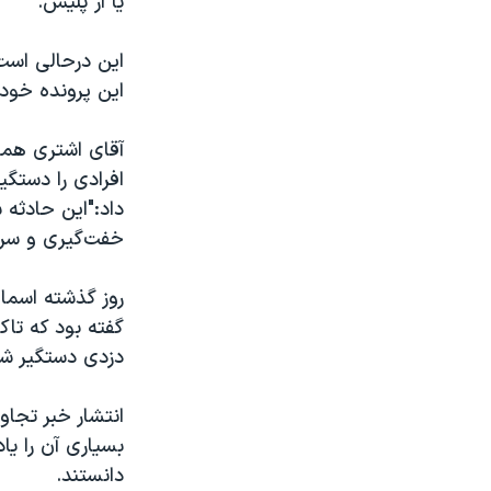
یا از پلیس."
این درحالی است 
این پرونده خودد
آقای اشتری همچن
افرادی را دستگی
داد:"این حادثه 
خفت‌گیری و سرق
روز گذشته اسما
دزدی دستگیر شده
انتشار خبر تجا
دانستند.