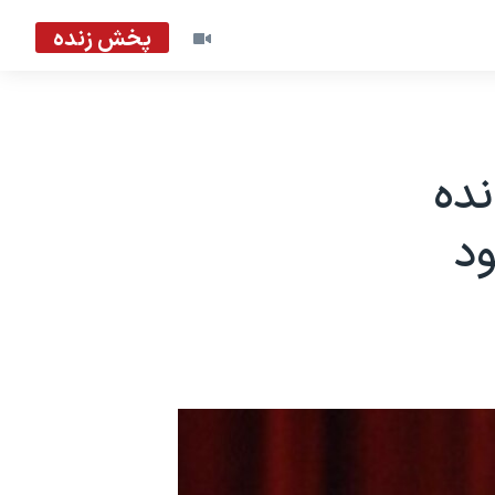
پخش زنده
نده
ود