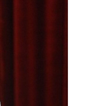
مستندها
فرهنگ و زندگی
حقوق شهروندی
انتخابات ریاست جمهوری آمریکا ۲۰۲۴
اقتصادی
حمله جمهوری اسلامی به اسرائیل
رمز مهسا
علم و فناوری
اسرائیل در جنگ
ورزش زنان در ایران
گالری عکس
اعتراضات زن، زندگی، آزادی
آرشیو پخش زنده
مجموعه مستندهای دادخواهی
تریبونال مردمی آبان ۹۸
دادگاه حمید نوری
چهل سال گروگان‌گیری
قانون شفافیت دارائی کادر رهبری ایران
اعتراضات مردمی آبان ۹۸
اسرائیل در جنگ