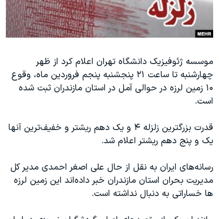
دنبال کنید
مستندها
فرهنگ و زندگی
حقوق شهروندی
انتخابات ریاست جمهوری آمریکا ۲۰۲۴
اقتصادی
حمله جمهوری اسلامی به اسرائیل
موسسه ژئوفیزیک دانشگاه تهران اعلام کرد از ظهر
رمز مهسا
علم و فناوری
چهارشنبه تا ساعت ۲۱ پنجشنبه پنجم فروردین ماه، وقوع
زبانهای مختلف
اسرائیل در جنگ
ورزش زنان در ایران
۱۰ زمین لرزه در حوالی آمل در استان مازندران ثبت شده
گالری عکس
اعتراضات زن، زندگی، آزادی
است.
آرشیو پخش زنده
مجموعه مستندهای دادخواهی
قدرت بزرگترین زلزله ۴ و یک دهم ریشتر و خفیف‌ترین آنها
تریبونال مردمی آبان ۹۸
یک و پنج دهم ریشتر اعلام شد.
دادگاه حمید نوری
رسانه‌های ایران به نقل از حال علی اصغر احمدی مدیر کل
چهل سال گروگان‌گیری
مدیریت بحران استان مازندران خبر داده‌اند این زمین لرزه
قانون شفافیت دارائی کادر رهبری ایران
ها خساراتی به دنبال نداشته است.
اعتراضات مردمی آبان ۹۸