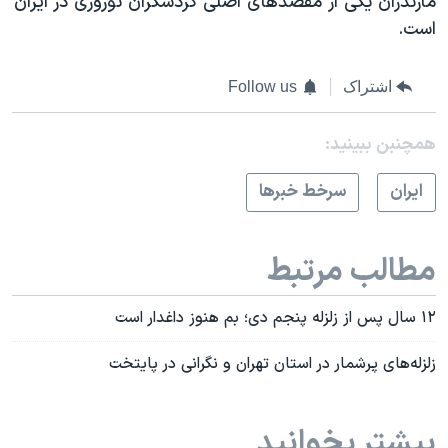
مازندران یکی از مقصدهای اصلی گردشگران نوروزی در ایران
اسرائیل در جنگ
است.
نرگس محمدی برنده جایزه نوبل صلح
همایش محافظه‌کاران آمریکا «سی‌پک»
اشتراک
Follow us
صفحه‌های ویژه
همچنبن ببینید:
سفر پرزیدنت ترامپ به چین
ايران
سرخط خبرها
مطالب مرتبط
۱۲ سال پس از زلزله پنجم دی؛ بم هنوز داغدار است
زلزله‌های پرشمار در استان تهران و نگرانی در پایتخت
بیشتر بخوانید