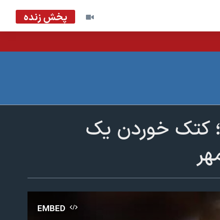
پخش زنده
رد؛ کتک خوردن یک
هر
EMBED