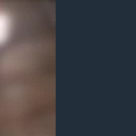
مستندها
فرهنگ و زندگی
حقوق شهروندی
انتخابات ریاست جمهوری آمریکا ۲۰۲۴
اقتصادی
حمله جمهوری اسلامی به اسرائیل
رمز مهسا
علم و فناوری
اسرائیل در جنگ
ورزش زنان در ایران
گالری عکس
اعتراضات زن، زندگی، آزادی
آرشیو پخش زنده
مجموعه مستندهای دادخواهی
تریبونال مردمی آبان ۹۸
دادگاه حمید نوری
چهل سال گروگان‌گیری
قانون شفافیت دارائی کادر رهبری ایران
اعتراضات مردمی آبان ۹۸
اسرائیل در جنگ