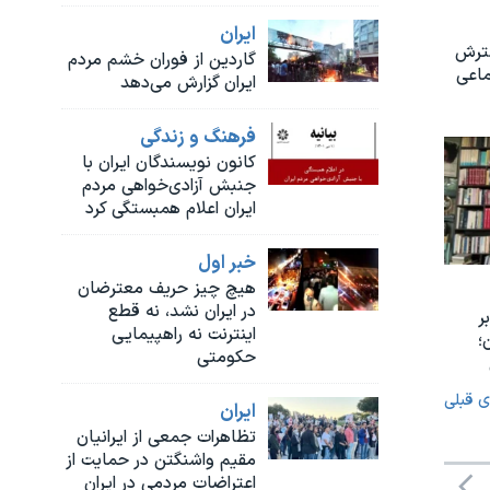
ايران
سترش
گاردین از فوران خشم مردم
ماعی
ایران گزارش می‌دهد
فرهنگ و زندگی
کانون نویسندگان ایران با
جنبش آزادی‌خواهی مردم
ایران اعلام همبستگی کرد
خبر اول
هیچ چیز حریف معترضان
در ایران نشد، نه قطع
ر
اینترنت نه راهپیمایی
؛
حکومتی
ی قبلی
ايران
تظاهرات جمعی از ایرانیان
مقیم واشنگتن در حمایت از
اعتراضات مردمی در ایران