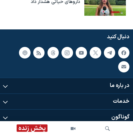
داروهای حیاتی هشدار داد
دنبال کنید
در باره ما
خدمات
گوناگون
پخش زنده