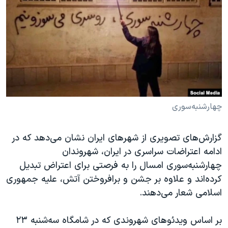
دنبال کنید
مستندها
فرهنگ و زندگی
حقوق شهروندی
انتخابات ریاست جمهوری آمریکا ۲۰۲۴
اقتصادی
حمله جمهوری اسلامی به اسرائیل
رمز مهسا
علم و فناوری
زبانهای مختلف
اسرائیل در جنگ
ورزش زنان در ایران
گالری عکس
اعتراضات زن، زندگی، آزادی
چهارشنبه‌سوری
آرشیو پخش زنده
مجموعه مستندهای دادخواهی
گزارش‌های تصویری از شهرهای ایران نشان می‌دهد که در
تریبونال مردمی آبان ۹۸
ادامه اعتراضات سراسری در ایران، شهروندان
دادگاه حمید نوری
چهارشنبه‌سوری امسال را به فرصتی برای اعتراض تبدیل
چهل سال گروگان‌گیری
کرده‌اند و علاوه بر جشن و برافروختن آتش، علیه جمهوری
اسلامی شعار می‌دهند.
قانون شفافیت دارائی کادر رهبری ایران
اعتراضات مردمی آبان ۹۸
بر اساس ویدئوهای شهروندی که در شامگاه سه‌شنبه ۲۳