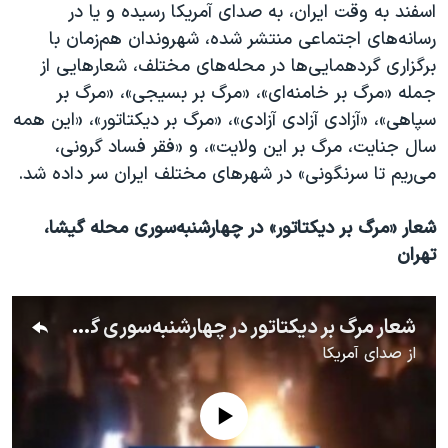
اسرائیل در جنگ
اسفند به وقت ایران، به صدای آمریکا رسیده و یا در
رسانه‌های اجتماعی منتشر شده، شهروندان هم‌زمان با
نرگس محمدی برنده جایزه نوبل صلح
برگزاری گردهمایی‌ها در محله‌های مختلف، شعارهایی از
همایش محافظه‌کاران آمریکا «سی‌پک»
جمله «مرگ بر خامنه‌ای»، «مرگ بر بسیجی»، «مرگ بر
صفحه‌های ویژه
سپاهی»، «آزادی آزادی آزادی»، «مرگ بر دیکتاتور»، «این همه
سال جنایت، مرگ بر این ولایت»، و «فقر فساد گرونی،
سفر پرزیدنت ترامپ به چین
می‌ریم تا سرنگونی» در شهرهای مختلف ایران سر داده شد.
شعار «مرگ بر دیکتاتور» در چهارشنبه‌سوری محله گیشا،
تهران
شعار مرگ بر دیکتاتور در چهارشنبه‌سوری گیشا تهران – ۲۳ اسفند
از
صدای آمریکا
No media source currently available