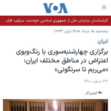
ینکهای
ابل
سترسی
کارشناسان سازمان ملل از جمهوری اسلامی خواستند سرکوب فزاینده اقلیت‌های قومی را متوقف کند
خانه
هش
پنجشنبه ۱۵ مرداد ۱۴۰۵ ایران ۱۶:۴۳
نسخه سبک وب‌سایت
ه
ايران
حتوای
موضوع ها
صلی
برگزاری چهارشنبه‌سوری با رنگ‌وبوی
برنامه های تلویزیونی
ایران
هش
اعتراض در مناطق مختلف ایران:
جدول برنامه ها
ه
آمریکا
«می‌ریم تا سرنگونی»
فحه
صفحه‌های ویژه
جهان
صلی
فرکانس‌های صدای آمریکا
ورزشی
جام جهانی ۲۰۲۶
۲۳ اسفند ۱۴۰۱
هش
پخش رادیویی
ه
گزیده‌ها
عملیات خشم حماسی
اشتراک
ستجو
۲۵۰سالگی آمریکا
ویژه برنامه‌ها
یادگیری زبان انگلیسی
ویدیوها
بایگانی برنامه‌های تلویزیونی