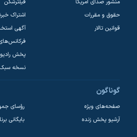
منشور صدای آمریکا
فیلترشکن
حقوق و مقررات
اشتراک خبرن
قوانین تالار
آگهی استخد
فرکانس‌های 
پخش رادیو
یادگیری زبان انگلیسی
نسخه سبک 
دنبال کنید
گوناگون
صفحه‌های ویژه
رؤسای جمهو
آرشیو پخش زنده
بایگانی برن
زبانهای مختلف