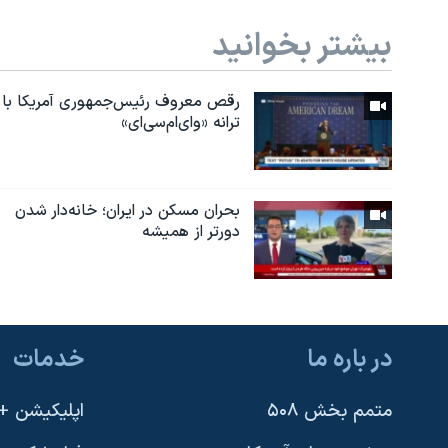
بیشتر بخوانید
رقص معروف رئیس‌جمهوری آمریکا با
ترانه «وای‌ام‌سی‌ای»
بحران مسکن در ایران؛ خانه‌دار شدن
دورتر از همیشه
در باره ما
خدمات
متمم بخش ۵۰۸
اپلیکیشن +VOA