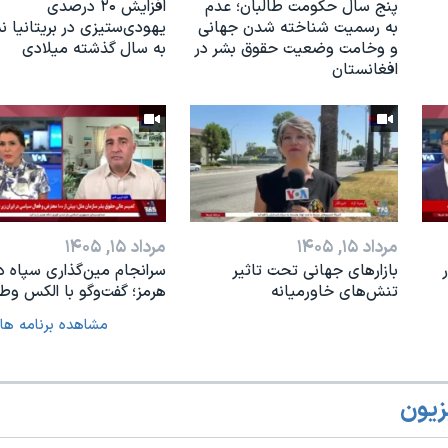
پنج سال حکومت طالبان؛ عدم
افزایش ۲۰ درصدی
به رسمیت شناخته شدن جهانی
یهودی‌ستیزی در بریتانیا 
و وخامت وضعیت حقوق بشر در
به سال گذشته میلادی
افغانستان
مرداد ۱۵, ۱۴۰۵
مرداد ۱۵, ۱۴۰۵
بازارهای جهانی تحت تاثیر
سرانجام مین‌گذاری‌ سپاه د
تنش‌های خاورمیانه
هرمز؛ گفت‌وگو با الکس وطن
مشاهده برنامه ها
زیون