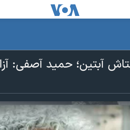
ش آبتین؛ حمید آصفی: آزادی