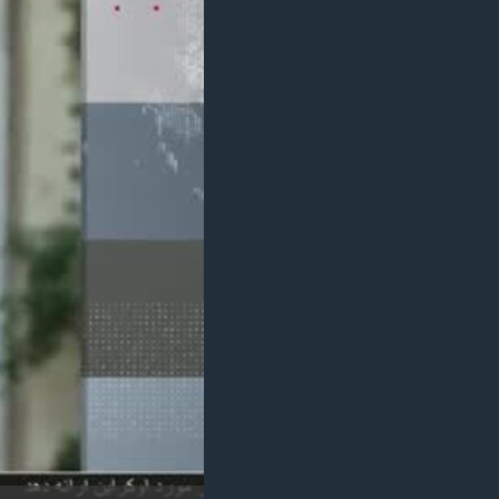
مستندها
فرهنگ و زندگی
حقوق شهروندی
انتخابات ریاست جمهوری آمریکا ۲۰۲۴
اقتصادی
حمله جمهوری اسلامی به اسرائیل
رمز مهسا
علم و فناوری
اسرائیل در جنگ
ورزش زنان در ایران
گالری عکس
اعتراضات زن، زندگی، آزادی
آرشیو پخش زنده
مجموعه مستندهای دادخواهی
تریبونال مردمی آبان ۹۸
دادگاه حمید نوری
چهل سال گروگان‌گیری
قانون شفافیت دارائی کادر رهبری ایران
اعتراضات مردمی آبان ۹۸
اسرائیل در جنگ