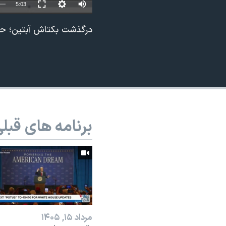
5:03
نرگس محمدی برنده جایزه نوبل صلح
درگذشت بکتاش آبتین؛ حمی
همایش محافظه‌کاران آمریکا «سی‌پک»
صفحه‌های ویژه
سفر پرزیدنت ترامپ به چین
برنامه های قبل
مرداد ۱۵, ۱۴۰۵