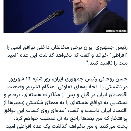
دنبال کنید
مستندها
فرهنگ و زندگی
حقوق شهروندی
انتخابات ریاست جمهوری آمریکا ۲۰۲۴
اقتصادی
حمله جمهوری اسلامی به اسرائیل
رمز مهسا
علم و فناوری
زبانهای مختلف
رئیس جمهوری ایران برخی مخالفان داخلی توافق اتمی را
اسرائیل در جنگ
ورزش زنان در ایران
"افراطی" خواند و گفت که نخواهد گذاشت این عده "امید
گالری عکس
اعتراضات زن، زندگی، آزادی
ملت را ناامید کنند."
آرشیو پخش زنده
مجموعه مستندهای دادخواهی
حسن روحانی رئیس جمهوری ایران، روز شنبه ۲۱ شهریور
تریبونال مردمی آبان ۹۸
در نشستی با اتحادیه‌های تعاونی، هنگام تشریح وضعیت
دادگاه حمید نوری
اقتصادی ایران در قبل و پس از مذاکرات هسته‌ای، برجام و
چهل سال گروگان‌گیری
دستیابی به توافق هسته‌ای را به معنای شکستن زنجیرها از
اقتصاد ایران دانست و گفت: "عده‌ای روی کلمات این توافق
قانون شفافیت دارائی کادر رهبری ایران
پرافتخار که من بعدها راجع به آن صحبت خواهم کرد،
اعتراضات مردمی آبان ۹۸
بحث می‌کنند و من نخواهم گذاشت یک عده افراطی امید