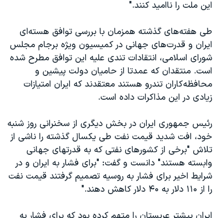
اسرائیل در جنگ
این ملت را ناامید کنند."
نرگس محمدی برنده جایزه نوبل صلح
طی هفته‌های گذشته همزمان با بررسی توافق هسته‌ای
همایش محافظه‌کاران آمریکا «سی‌پک»
ایران و قدرت‌های جهانی در کمیسیون ویژه برجام مجلس
صفحه‌های ویژه
شورای اسلامی، انتقادات تندی علیه این توافق مطرح شده
است. منتقدان که عمدتا از حامیان دولت پیشین و
سفر پرزیدنت ترامپ به چین
محافظه‌کاران تندرو هستند معتقدند که ایران امتیازات
زیادی در این مذاکرات داده است.
رئیس جمهوری ایران در بخش دیگری از سخنرانی روز شنبه
خود، افت شدید قیمت نفت طی یکسال گذشته را ناشی از
تلاش "برخی از کشورهای نفتی که به قدرتهای جهانی
وابسته هستند" دانست و گفت: "برای فشار به ایران و در
شرایط اخیر برای فشار به روسیه تصمیم گرفتند قیمت نفت
را از ۱۱۰ دلار به ۴۰ دلار کاهش دهند."
ایران پیشتر عربستان را متهم کرده بود که برای فشار به