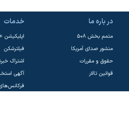
در باره ما
خدمات
یادگیری زبان انگلیسی
متمم بخش ۵۰۸
اپلیکیشن +VOA
دنبال کنید
منشور صدای آمریکا
فیلترشکن
حقوق و مقررات
اشتراک خبرن
قوانین تالار
آگهی استخد
زبانهای مختلف
فرکانس‌های 
پخش رادیو
نسخه سبک 