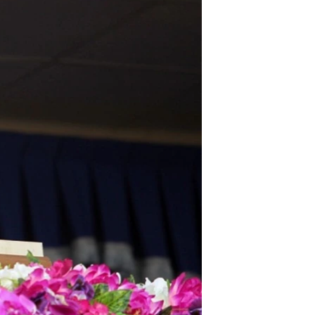
مستندها
فرهنگ و زندگی
حقوق شهروندی
انتخابات ریاست جمهوری آمریکا ۲۰۲۴
اقتصادی
حمله جمهوری اسلامی به اسرائیل
رمز مهسا
علم و فناوری
اسرائیل در جنگ
ورزش زنان در ایران
گالری عکس
اعتراضات زن، زندگی، آزادی
آرشیو پخش زنده
مجموعه مستندهای دادخواهی
تریبونال مردمی آبان ۹۸
دادگاه حمید نوری
چهل سال گروگان‌گیری
قانون شفافیت دارائی کادر رهبری ایران
اعتراضات مردمی آبان ۹۸
اسرائیل در جنگ