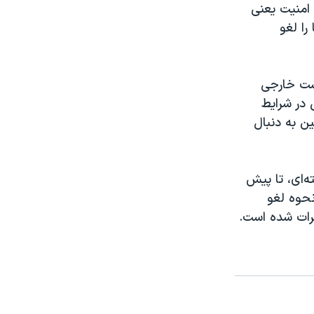
 امنیت یعنی
را لغو
است خارجی
در شرایط
ین به دنبال
هسته‌ای، تا پیش
 نحوه لغو
رات شده است.