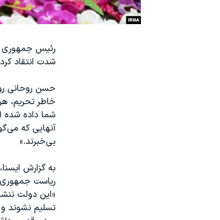
نرگس محمدی برنده جایزه نوبل صلح
همایش محافظه‌کاران آمریکا «سی‌پک»
رئیس جمهوری ایر
صفحه‌های ویژه
شدت انتقاد کرد.
سفر پرزیدنت ترامپ به چین
شما داده شده ا
آنهایی که می‌گوی
بی‌خبرند.»
به گزارش ایسنا،
ریاست جمهوری ب
«این دولت ننشست
تسلیم نشوند و ت