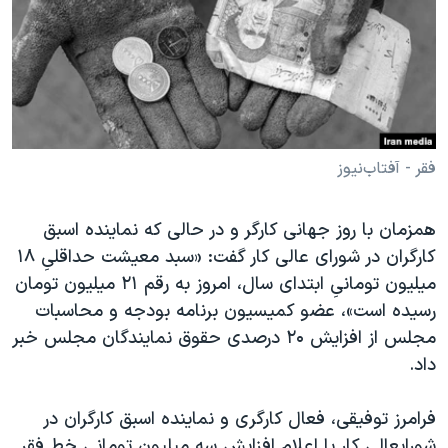
دنبال کنید
مستندها
فرهنگ و زندگی
حقوق شهروندی
انتخابات ریاست جمهوری آمریکا ۲۰۲۴
اقتصادی
حمله جمهوری اسلامی به اسرائیل
رمز مهسا
علم و فناوری
زبانهای مختلف
اسرائیل در جنگ
ورزش زنان در ایران
فقر - آفتاب‌نیوز
گالری عکس
اعتراضات زن، زندگی، آزادی
همزمان با روز جهانی کارگر و در حالی که نماینده اسبق
آرشیو پخش زنده
مجموعه مستندهای دادخواهی
کارگران در شورای عالی کار گفت: «سبد معیشت حداقلیِ ۱۸
تریبونال مردمی آبان ۹۸
میلیون تومانیِ ابتدای سال، امروز به رقم ۲۱ میلیون تومان
رسیده است»، عضو کمیسیون برنامه بودجه و محاسبات
دادگاه حمید نوری
مجلس از افزایش ۲۰ درصدی حقوق نمایندگان مجلس خبر
چهل سال گروگان‌گیری
داد.
قانون شفافیت دارائی کادر رهبری ایران
فرامرز توفیقی، فعال کارگری و نماینده اسبق کارگران در
اعتراضات مردمی آبان ۹۸
شورایعالی کار با اعلام افزایش سه میلیون تومانی خط فقر