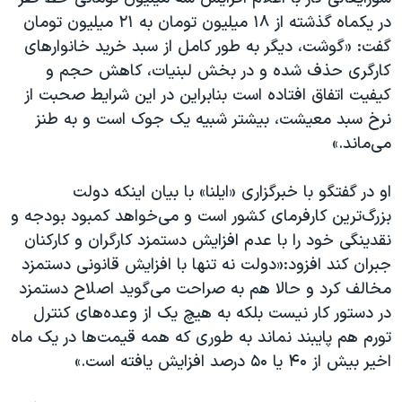
اسرائیل در جنگ
در یکماه گذشته از ۱۸ میلیون تومان به ۲۱ میلیون تومان
نرگس محمدی برنده جایزه نوبل صلح
گفت: «گوشت، دیگر به طور کامل از سبد خرید خانوار‌های
کارگری حذف شده و در بخش لبنیات، کاهش حجم و
همایش محافظه‌کاران آمریکا «سی‌پک»
کیفیت اتفاق افتاده است بنابراین در این شرایط صحبت از
صفحه‌های ویژه
نرخ سبد معیشت، بیشتر شبیه یک جوک است و به طنز
سفر پرزیدنت ترامپ به چین
می‌ماند.»
او در گفتگو با خبرگزاری «ایلنا» با بیان اینکه دولت
بزرگ‌ترین کارفرمای کشور است و می‌خواهد کمبود بودجه و
نقدینگی خود را با عدم افزایش دستمزد کارگران و کارکنان
جبران کند افزود:«دولت نه تنها با افزایش قانونی دستمزد
مخالف کرد و حالا هم به صراحت می‌گوید اصلاح دستمزد
در دستور کار نیست بلکه به هیچ یک از وعده‌های کنترل
تورم هم پایبند نماند به طوری که همه قیمت‌ها در یک ماه
اخیر بیش از ۴۰ یا ۵۰ درصد افزایش یافته است.»